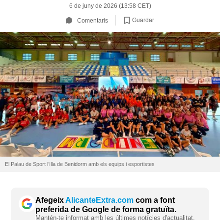
6 de juny de 2026 (13:58 CET)
Guardar
Comentaris
El Palau de Sport l’Illa de Benidorm amb els equips i esportistes
Afegeix
AlicanteExtra.com
com a font
preferida de Google de forma gratuïta.
Mantén-te informat amb les últimes notícies d'actualitat.