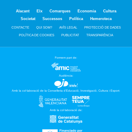
Alacant
Elx
Comarques
Economia
Cultura
Societat
Successos
Política
Hemeroteca
CONTACTE
QUI SOM?
AVÍS LEGAL
PROTECCIÓ DE DADES
POLÍTICA DE COOKIES
PUBLICITAT
TRANSPARÈNCIA
Formem part de:
Audiència:
Amb la col·laboració de la Conselleria d’Educació, Investigació, Cultura i Esport:
Amb la col·laboració de: