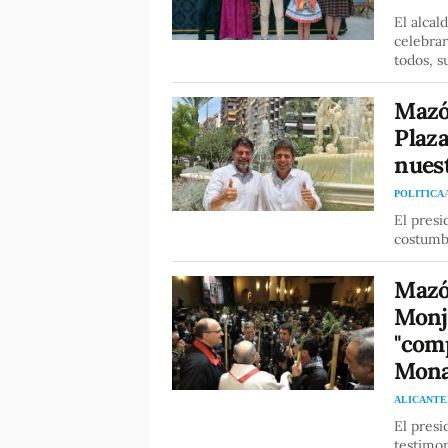
El alcal
celebrar
todos, s
Mazón
Plaza
nuest
POLITICA
El presi
costumbr
Mazó
Monja
"comp
Monas
ALICANTE
El presi
testimon