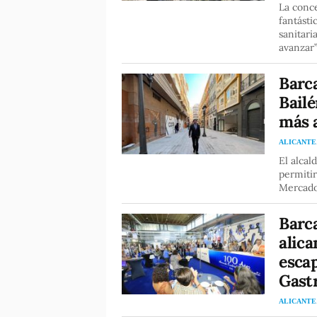
La conce
fantásti
sanitari
avanzar
Barca
Bailé
más 
ALICANTE
El alcal
permitir
Mercado
Barca
alica
esca
Gast
ALICANTE