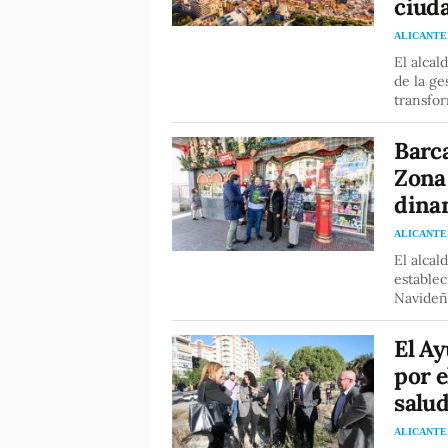
ciud
ALICANTE
El alcal
de la ge
transfor
Barca
Zona 
dina
ALICANTE
El alcal
estable
Navideñ
El Ay
por e
salud
ALICANTE