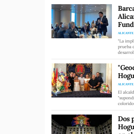
Barca
Alica
Fund
ALICANTE
"La impl
prueba d
desarrol
"Geod
Hogue
ALICANTE
El alcal
"supond
colorido
Dos p
Hogue