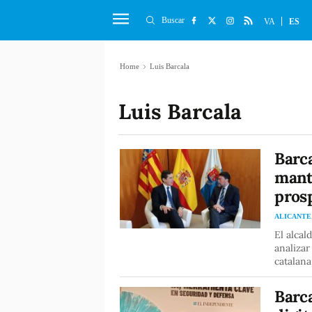
Buscar
VA
ES
Home
Luis Barcala
Luis Barcala
Barca
mante
prosp
ALICANTE
El alcal
analizar
catalana
Barca