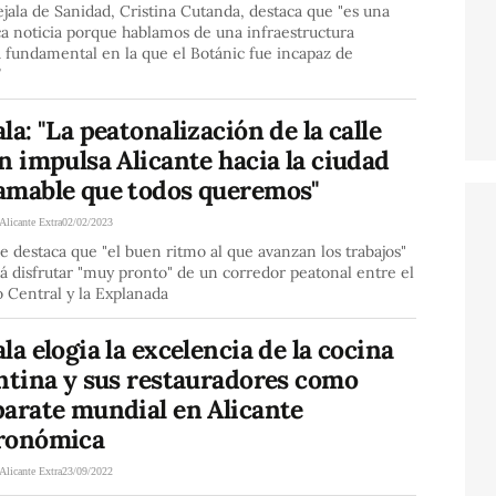
jala de Sanidad, Cristina Cutanda, destaca que "es una
ca noticia porque hablamos de una infraestructura
a fundamental en la que el Botánic fue incapaz de
”
la: "La peatonalización de la calle
n impulsa Alicante hacia la ciudad
amable que todos queremos"
Alicante Extra
02/02/2023
de destaca que "el buen ritmo al que avanzan los trabajos"
á disfrutar "muy pronto" de un corredor peatonal entre el
 Central y la Explanada
la elogia la excelencia de la cocina
ntina y sus restauradores como
parate mundial en Alicante
ronómica
Alicante Extra
23/09/2022