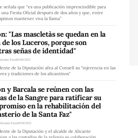
de señala que “es una publicación imprescindible para
 una Fiesta Oficial después de dos años y que, entre
upimos mantener viva la llama”
: "Las mascletàs se quedan en la
 de los Luceros, porque son
ras señas de identidad"
Alicante Extra
03/06/2022
dente de la Diputación afea al Consell su "injerencia en las
es y tradiciones de los alicantinos"
n y Barcala se reúnen con las
s de la Sangre para ratificar su
romiso en la rehabilitación del
terio de la Santa Faz"
Alicante Extra
28/04/2022
dente de la Diputación y el alcalde de Alicante
ian a las custodias de la reliquia su colaboración