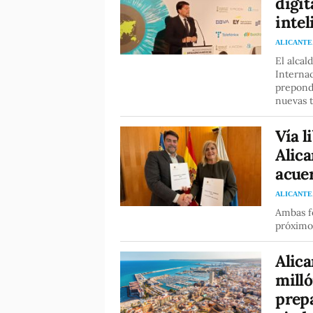
digit
intel
ALICANTE
El alcal
Internac
preponde
nuevas 
Vía l
Alica
acue
ALICANTE
Ambas f
próximo 
Alica
milló
prepa