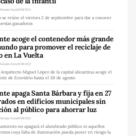
 caso de la infantil
Alicante Extra
30/08/2022
o se reúne el viernes 2 de septiembre para dar a conocer
uestas ganadoras
ante acoge el contenedor más grande
undo para promover el reciclaje de
o en La Vuelta
Alicante Extra
26/08/2022
 Arquitecto Miguel López de la capital alicantina acoge el
ante de Ecovidrio hasta el 30 de agosto
nte apaga Santa Bárbara y fija en 27
rados en edificios municipales sin
ión al público para ahorrar luz
Alicante Extra
09/08/2022
tamiento no apagará el alumbrado público ni aquellos
tos cuya falta de iluminación pueda poner en riesgo la