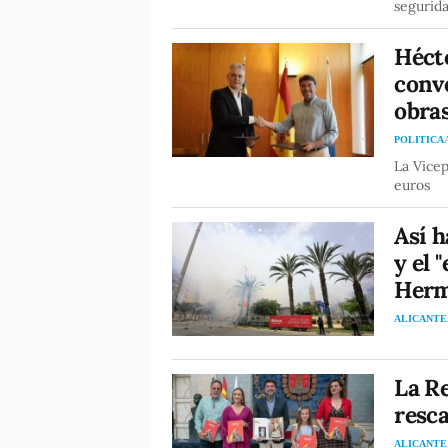
segurida
Hécto
conve
obras
POLITICA
La Vicep
euros
Así h
y el 
Herm
ALICANTE
La Re
resca
ALICANTE