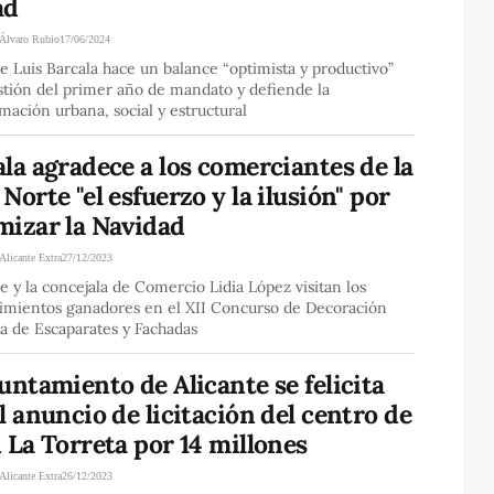
ad
Álvaro Rubio
17/06/2024
de Luis Barcala hace un balance “optimista y productivo”
stión del primer año de mandato y defiende la
mación urbana, social y estructural
la agradece a los comerciantes de la
Norte "el esfuerzo y la ilusión" por
mizar la Navidad
Alicante Extra
27/12/2023
de y la concejala de Comercio Lidia López visitan los
cimientos ganadores en el XII Concurso de Decoración
a de Escaparates y Fachadas
untamiento de Alicante se felicita
l anuncio de licitación del centro de
 La Torreta por 14 millones
Alicante Extra
26/12/2023