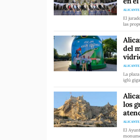
en el
ALICANTE
El jurad
las prop
Alic
del m
vidri
ALICANTE
La plaza
iglú gig
Alica
los g
atenc
ALICANTE
El Ayun
monumen