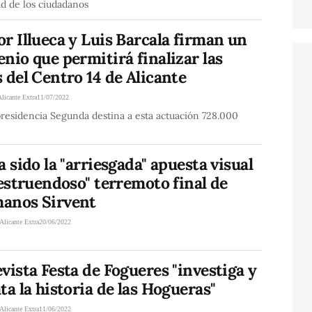
d de los ciudadanos
r Illueca y Luis Barcala firman un
nio que permitirá finalizar las
 del Centro 14 de Alicante
Alicante Extra
11/07/2022
residencia Segunda destina a esta actuación 728.000
a sido la "arriesgada" apuesta visual
"estruendoso" terremoto final de
anos Sirvent
Alicante Extra
20/06/2022
vista Festa de Fogueres "investiga y
ta la historia de las Hogueras"
Alicante Extra
11/06/2022