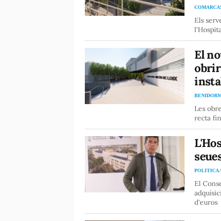
COMARCA
Els serv
l'Hospit
El no
obrir
insta
BENIDOR
Les obre
recta fin
L'Hos
seues
POLITICA
El Conse
adquisic
d'euros