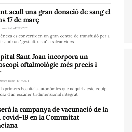
nt acull una gran donació de sang el
ns 17 de març
lvaro Rubio
12/03/2025
Sèneca es convertix en un gran centre de transfusió per a
ir amb un "gest altruista" a salvar vides
pital Sant Joan incorpora un
scopi oftalmològic més precís i
r
Álvaro Rubio
11/12/2024
ls primers hospitals autonòmics que adquirix este equip
osa d'un escàner tridimensional integrat
serà la campanya de vacunació de la
i covid-19 en la Comunitat
nciana