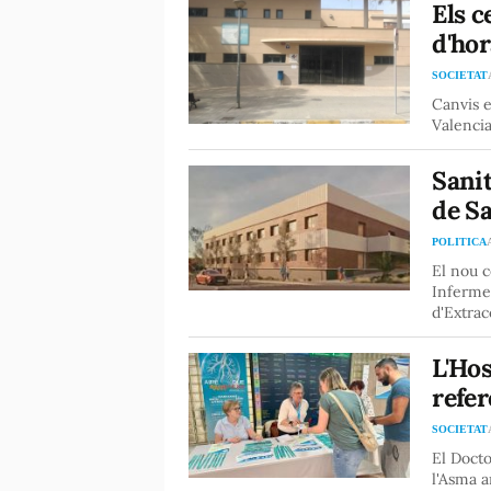
Els c
d'hor
SOCIETAT
Canvis e
Valencia
Sanit
de S
POLITICA
El nou c
Infermer
d'Extrac
L'Hos
refer
SOCIETAT
El Docto
l'Asma 