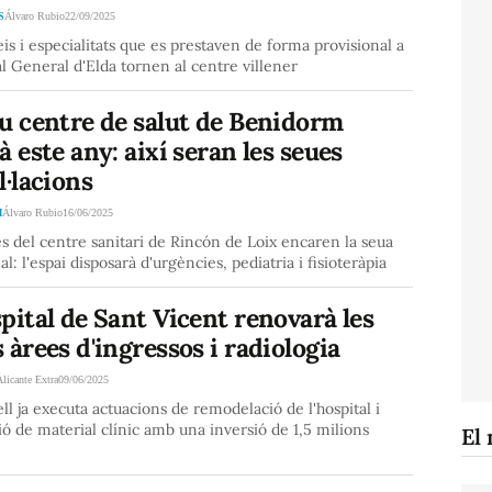
S
Álvaro Rubio
22/09/2025
eis i especialitats que es prestaven de forma provisional a
al General d'Elda tornen al centre villener
u centre de salut de Benidorm
à este any: així seran les seues
l·lacions
M
Álvaro Rubio
16/06/2025
s del centre sanitari de Rincón de Loix encaren la seua
al: l'espai disposarà d'urgències, pediatria i fisioteràpia
pital de Sant Vicent renovarà les
 àrees d'ingressos i radiologia
Alicante Extra
09/06/2025
ll ja executa actuacions de remodelació de l'hospital i
ió de material clínic amb una inversió de 1,5 milions
El 