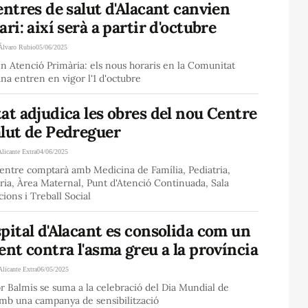
entres de salut d'Alacant canvien
ari: així serà a partir d'octubre
Álvaro Rubio
05/06/2025
n Atenció Primària: els nous horaris en la Comunitat
na entren en vigor l'1 d'octubre
at adjudica les obres del nou Centre
alut de Pedreguer
Alicante Extra
04/06/2025
entre comptarà amb Medicina de Família, Pediatria,
ia, Àrea Maternal, Punt d'Atenció Continuada, Sala
cions i Treball Social
pital d'Alacant es consolida com un
ent contra l'asma greu a la província
Alicante Extra
06/05/2025
r Balmis se suma a la celebració del Dia Mundial de
amb una campanya de sensibilització