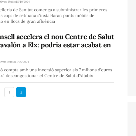
Álvaro Rubio
15/10/2024
lleria de Sanitat comença a subministrar les primeres
els caps de setmana s'instal·laran punts mòbils de
ó en llocs de gran afluència
nsell accelera el nou Centre de Salut
avalón a Elx: podria estar acabat en
lvaro Rubio
11/06/2024
ió compta amb una inversió superior als 7 milions d'euros
rà descongestionar el Centre de Salut d'Altabix
1
2