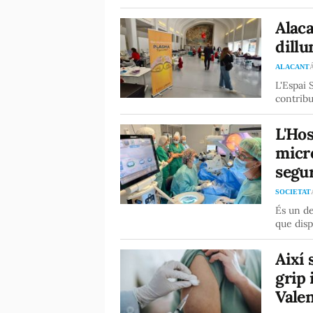
Alaca
dillu
ALACANT
Á
L'Espai 
contribu
L'Hos
micro
segu
SOCIETAT
És un de
que disp
Així 
grip 
Vale