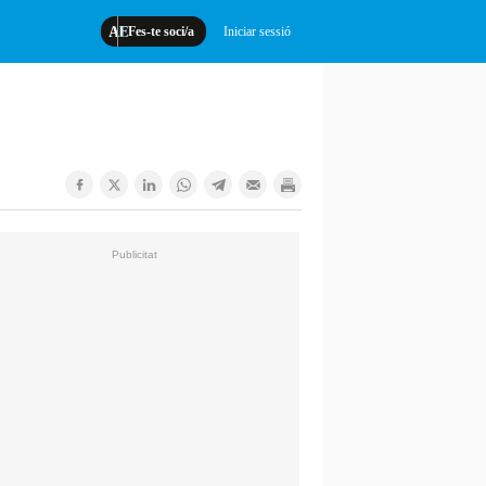
Fes-te soci/a
Iniciar sessió