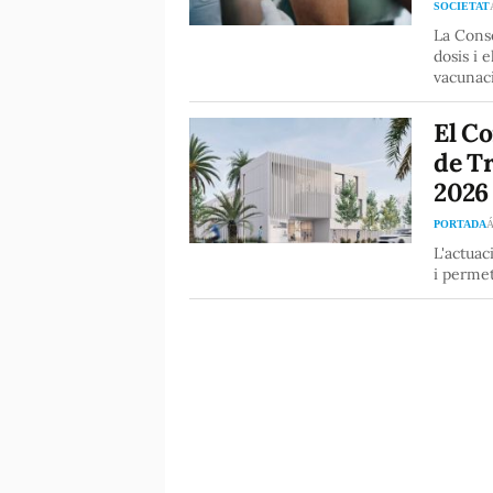
SOCIETAT
La Conse
dosis i 
vacunaci
El Co
de Tr
2026
PORTADA
Á
L'actuac
i permet