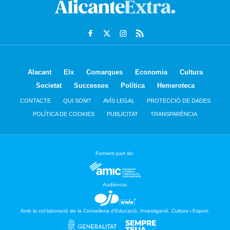
Alacant
Elx
Comarques
Economia
Cultura
Societat
Successos
Política
Hemeroteca
CONTACTE
QUI SOM?
AVÍS LEGAL
PROTECCIÓ DE DADES
POLÍTICA DE COOKIES
PUBLICITAT
TRANSPARÈNCIA
Formem part de:
Audiència:
Amb la col·laboració de la Conselleria d’Educació, Investigació, Cultura i Esport: