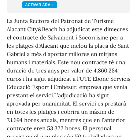
ACTIVAR ARA
La Junta Rectora del Patronat de Turisme
Alacant City&Beach ha adjudicat este dimecres
el contracte de Salvament i Socorrisme per a
les platges d'Alacant que inclou la platja de Sant
Gabriel a més d'aportar millores en mitjans
humans i materials. Este nou contracte té una
duració de tres anys per valor de 4.860.284
euros i ha sigut adjudicat a l'UTE Ebone Servicis
Educació Esport i Embesur, empresa que venia
prestant el servici.L'adjudicació ha sigut
aprovada per unanimitat. El servici es prestarà
en totes les platges i cobrirà un màxim de
73.694 hores anuals, mentres que en l'anterior
contracte eren 53.322 hores. El personal
previst en el nou plec són 50 treballadors en