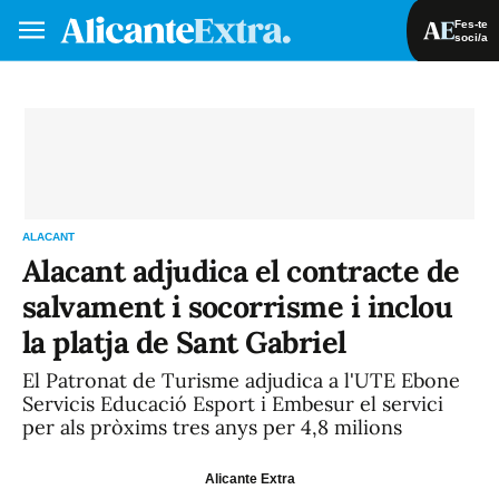
Fes-te
soci/a
Fes-te soci/a
Iniciar sessió
VA
ES
ALACANT
Alacant adjudica el contracte de
salvament i socorrisme i inclou
la platja de Sant Gabriel
El Patronat de Turisme adjudica a l'UTE Ebone
Servicis Educació Esport i Embesur el servici
per als pròxims tres anys per 4,8 milions
Alicante Extra