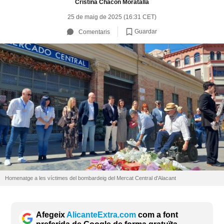
Cristina Chacón Moratalla
25 de maig de 2025 (16:31 CET)
Guardar
Comentaris
Homenatge a les víctimes del bombardeig del Mercat Central d'Alacant
Afegeix
AlicanteExtra.com
com a font