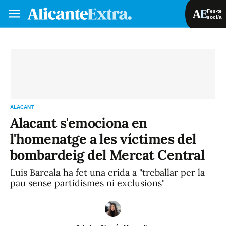
Fes-te
soci/a
Fes-te soci/a
Iniciar sessió
VA
ES
ALACANT
Alacant s'emociona en
l'homenatge a les víctimes del
bombardeig del Mercat Central
Luis Barcala ha fet una crida a "treballar per la
pau sense partidismes ni exclusions"