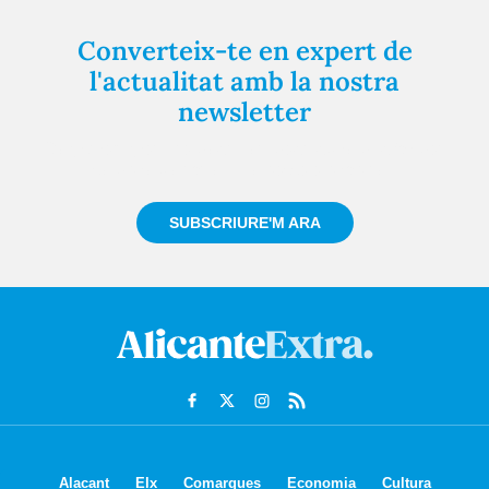
Converteix-te en expert de
l'actualitat amb la nostra
newsletter
Registra't gratuïtament i et mantindrem informat
sempre de tot el que passa a prop teu
SUBSCRIURE'M ARA
Alacant
Elx
Comarques
Economia
Cultura