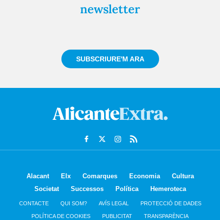
newsletter
Registra't gratuïtament i et mantindrem informat
sempre de tot el que passa a prop teu
SUBSCRIURE'M ARA
Alacant
Elx
Comarques
Economia
Cultura
Societat
Successos
Política
Hemeroteca
CONTACTE
QUI SOM?
AVÍS LEGAL
PROTECCIÓ DE DADES
POLÍTICA DE COOKIES
PUBLICITAT
TRANSPARÈNCIA