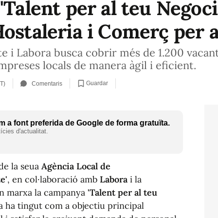
'Talent per al teu Negoci
ostaleria i Comerç per a
nte i Labora busca cobrir més de 1.200 vacan
mpreses locals de manera àgil i eficient.
Guardar
T)
Comentaris
 a font preferida de Google de forma gratuïta.
cies d'actualitat.
 de la seua
Agència Local de
e'
, en col·laboració amb
Labora
i la
 en marxa la campanya
'Talent per al teu
ca ha tingut com a objectiu principal