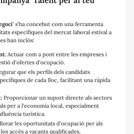
ampanya 'Talent per al teu
egoci'
s'ha concebut com una ferramenta
tats específiques del mercat laboral estival a
es han inclòs:
nt:
Actuar com a pont entre les empreses i
gestió d'ofertes d'ocupació.
gurar que els perfils dels candidats
specífiques de cada lloc, facilitant una ràpida
:
Proporcionar un suport directe als sectors
tals per a l'economia local, especialment
fluència turística.
lorar les oportunitats d'ocupació per als
-los accés a vacants qualificades.