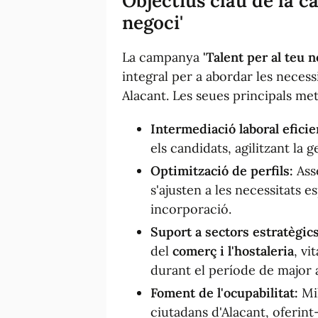
Objectius clau de la c
negoci'
La campanya
'Talent per al teu n
integral per a abordar les necessi
Alacant. Les seues principals met
Intermediació laboral eficie
els candidats, agilitzant la 
Optimització de perfils:
Asse
s'ajusten a les necessitats e
incorporació.
Suport a sectors estratègics
del
comerç i l'hostaleria
, vi
durant el període de major a
Foment de l'ocupabilitat:
Mil
ciutadans d'Alacant, oferint