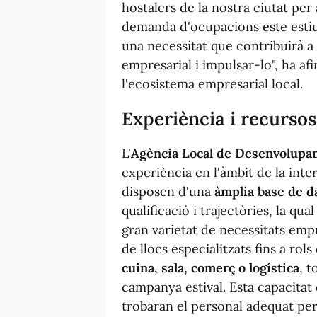
hostalers de la nostra ciutat per 
demanda d'ocupacions este esti
una necessitat que contribuirà a c
empresarial i impulsar-lo", ha af
l'ecosistema empresarial local.
Experiència i recursos
L'
Agència Local de Desenvolupa
experiència en l'àmbit de la int
disposen d'una
àmplia base de d
qualificació i trajectòries, la q
gran varietat de necessitats empr
de llocs especialitzats fins a rol
cuina, sala, comerç o logística
, t
campanya estival. Esta capacitat
trobaran el personal adequat per