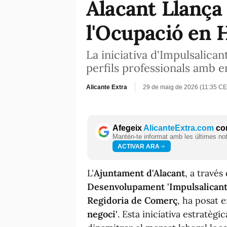
Alacant Llança 
l'Ocupació en H
La iniciativa d'Impulsalica
perfils professionals amb e
Alicante Extra
29 de maig de 2026 (11:35 CE
Afegeix
AlicanteExtra.com
com
Mantén-te informat amb les últimes notí
ACTIVAR ARA
L'
Ajuntament d'Alacant
, a través
Desenvolupament 'Impulsalicant
Regidoria de Comerç
, ha posat
negoci'
. Esta iniciativa estratègi