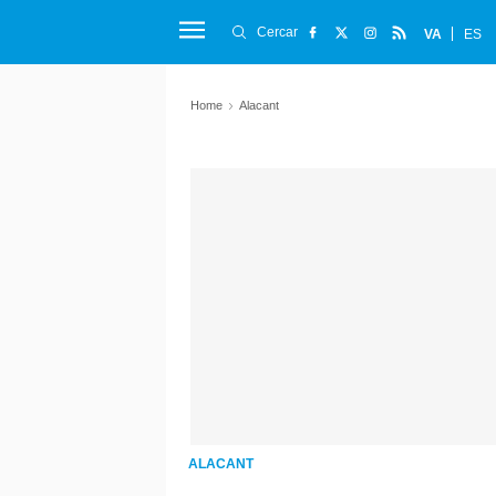
Cercar
VA
ES
Home
Alacant
ALACANT