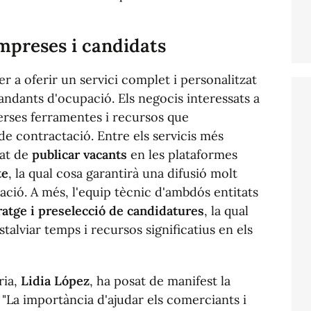
empreses i candidats
r a oferir un servici complet i personalitzat
ndants d'ocupació. Els negocis interessats a
verses ferramentes i recursos que
de contractació. Entre els servicis més
tat de
publicar vacants
en les plataformes
te
, la qual cosa garantirà una difusió molt
ació. A més, l'equip tècnic d'ambdós entitats
tratge i preselecció de candidatures
, la qual
talviar temps i recursos significatius en els
ria,
Lidia López
, ha posat de manifest la
 "La importància d'ajudar els comerciants i