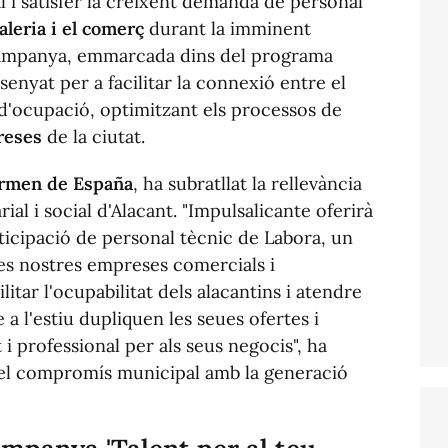
l i satisfer la creixent demanda de personal
aleria i el comerç
durant la imminent
campanya, emmarcada dins del programa
senyat per a facilitar la connexió entre el
s d'ocupació, optimitzant els processos de
reses
de la ciutat.
rmen de España
, ha subratllat la rellevància
rial i social d'Alacant. "Impulsalicante oferirà
icipació de personal tècnic de Labora, un
 les nostres empreses comercials i
litar l'ocupabilitat dels alacantins i atendre
a l'estiu dupliquen les seues ofertes i
 i professional per als seus negocis", ha
 el compromís municipal amb la generació