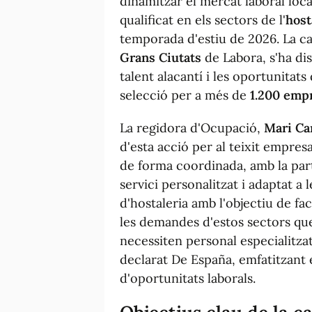
dinamitzar el mercat laboral loca
qualificat en els sectors de l'
host
temporada d'estiu de 2026. La 
Grans Ciutats
de Labora, s'ha dis
talent alacantí i les oportunitat
selecció per a més de
1.200 emp
La regidora d'Ocupació,
Mari Ca
d'esta acció per al teixit empresa
de forma coordinada, amb la part
servici personalitzat i adaptat a
d'hostaleria amb l'objectiu de faci
les demandes d'estos sectors que 
necessiten personal especialitzat
declarat De España, emfatitzant
d'oportunitats laborals.