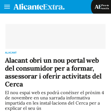
Fes-te
soci/a
Fes-te soci/a
Iniciar sessió
VA
ES
ALACANT
Alacant obri un nou portal web
del consumidor per a formar,
assessorar i oferir activitats del
Cerca
El nou espai web es podrà conéixer el pròxim 4
de novembre en una xarrada informativa
impartida en les instal·lacions del Cerca per a
explicar el seu ús