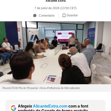
Alicante Extra
7 de juliol de 2026 (13:50 CET)
Guardar
Comentaris
Reunió EGM Pla de l'Espartar i Àrea d'Influència de Mercalicante
Afegeix
AlicanteExtra.com
com a font
preferida de Google de forma gratuïta.