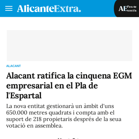
Fes-te
soci/a
Fes-te soci/a
Iniciar sessió
VA
ES
ALACANT
Alacant ratifica la cinquena EGM
empresarial en el Pla de
l'Espartal
La nova entitat gestionarà un àmbit d'uns
650.000 metres quadrats i compta amb el
suport de 218 propietaris després de la seua
votació en assemblea.