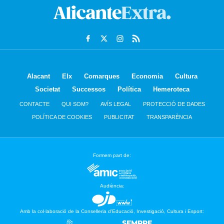
Alacant
Elx
Comarques
Economia
Cultura
Societat
Successos
Política
Hemeroteca
CONTACTE
QUI SOM?
AVÍS LEGAL
PROTECCIÓ DE DADES
POLÍTICA DE COOKIES
PUBLICITAT
TRANSPARÈNCIA
Formem part de:
Audiència:
Amb la col·laboració de la Conselleria d’Educació, Investigació, Cultura i Esport: