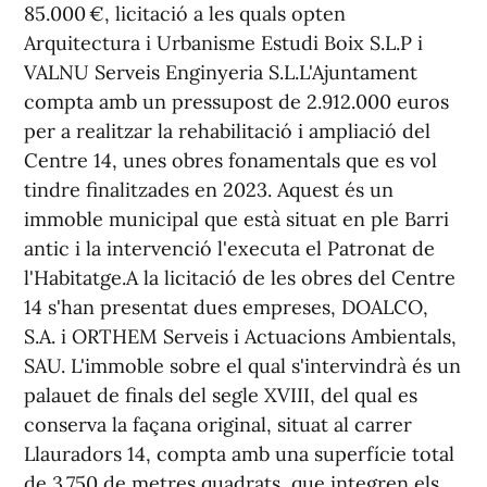
85.000 €, licitació a les quals opten
Arquitectura i Urbanisme Estudi Boix S.L.P i
VALNU Serveis Enginyeria S.L.L'Ajuntament
compta amb un pressupost de 2.912.000 euros
per a realitzar la rehabilitació i ampliació del
Centre 14, unes obres fonamentals que es vol
tindre finalitzades en 2023. Aquest és un
immoble municipal que està situat en ple Barri
antic i la intervenció l'executa el Patronat de
l'Habitatge.A la licitació de les obres del Centre
14 s'han presentat dues empreses, DOALCO,
S.A. i ORTHEM Serveis i Actuacions Ambientals,
SAU. L'immoble sobre el qual s'intervindrà és un
palauet de finals del segle XVIII, del qual es
conserva la façana original, situat al carrer
Llauradors 14, compta amb una superfície total
de 3.750 de metres quadrats, que integren els