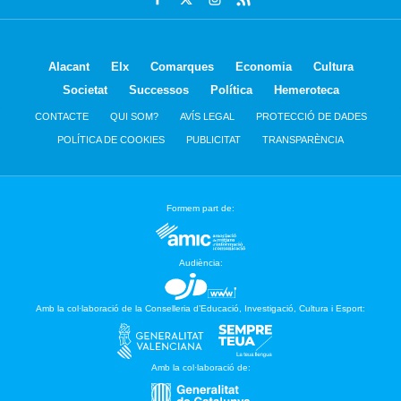
Alacant
Elx
Comarques
Economia
Cultura
Societat
Successos
Política
Hemeroteca
CONTACTE
QUI SOM?
AVÍS LEGAL
PROTECCIÓ DE DADES
POLÍTICA DE COOKIES
PUBLICITAT
TRANSPARÈNCIA
Formem part de:
Audiència:
Amb la col·laboració de la Conselleria d’Educació, Investigació, Cultura i Esport:
Amb la col·laboració de: