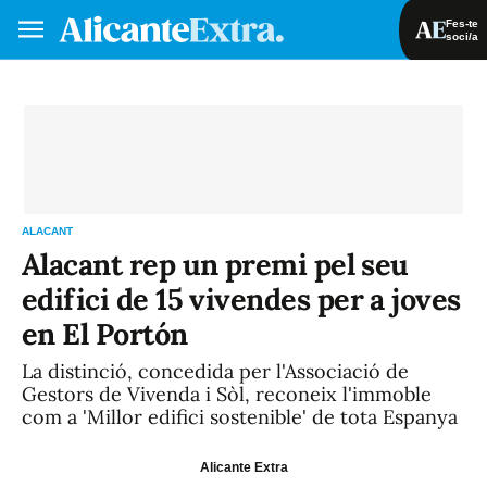
Fes-te
soci/a
Fes-te soci/a
Iniciar sessió
VA
ES
ALACANT
Alacant rep un premi pel seu
edifici de 15 vivendes per a joves
en El Portón
La distinció, concedida per l'Associació de
Gestors de Vivenda i Sòl, reconeix l'immoble
com a 'Millor edifici sostenible' de tota Espanya
Alicante Extra