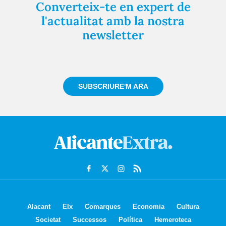
Converteix-te en expert de
l'actualitat amb la nostra
newsletter
Registra't gratuïtament i et mantindrem informat
sempre de tot el que passa a prop teu
SUBSCRIURE'M ARA
Alacant
Elx
Comarques
Economia
Cultura
Societat
Successos
Política
Hemeroteca