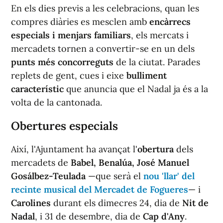
En els dies previs a les celebracions, quan les
compres diàries es mesclen amb
encàrrecs
especials i menjars familiars
, els mercats i
mercadets tornen a convertir-se en un dels
punts més concorreguts
de la ciutat. Parades
replets de gent, cues i eixe
bulliment
característic
que anuncia que el Nadal ja és a la
volta de la cantonada.
Obertures especials
Així, l'Ajuntament ha avançat l'
obertura
dels
mercadets de
Babel, Benalúa, José Manuel
Gosálbez-Teulada
—que serà el
nou 'llar' del
recinte musical del Mercadet de Fogueres
— i
Carolines
durant els dimecres 24, dia de
Nit de
Nadal
, i 31 de desembre, dia de
Cap d'Any
.