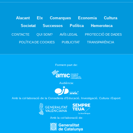
Alacant
Elx
Comarques
Economia
Cultura
Societat
Successos
Política
Hemeroteca
CONTACTE
QUI SOM?
AVÍS LEGAL
PROTECCIÓ DE DADES
POLÍTICA DE COOKIES
PUBLICITAT
TRANSPARÈNCIA
Formem part de:
Audiència:
Amb la col·laboració de la Conselleria d’Educació, Investigació, Cultura i Esport:
Amb la col·laboració de: