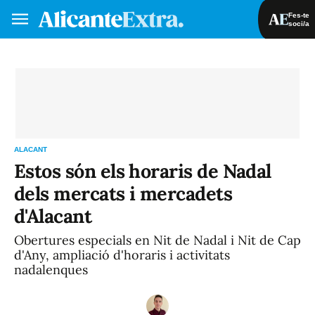
Fes-te
soci/a
Fes-te soci/a
Iniciar sessió
VA
ES
ALACANT
Estos són els horaris de Nadal
dels mercats i mercadets
d'Alacant
Obertures especials en Nit de Nadal i Nit de Cap
d'Any, ampliació d'horaris i activitats
nadalenques