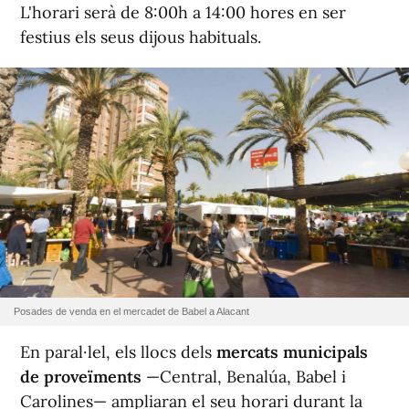
L'horari serà de 8:00h a 14:00 hores en ser
festius els seus dijous habituals.
Posades de venda en el mercadet de Babel a Alacant
En paral·lel, els llocs dels
mercats municipals
de proveïments
—Central, Benalúa, Babel i
Carolines— ampliaran el seu horari durant la