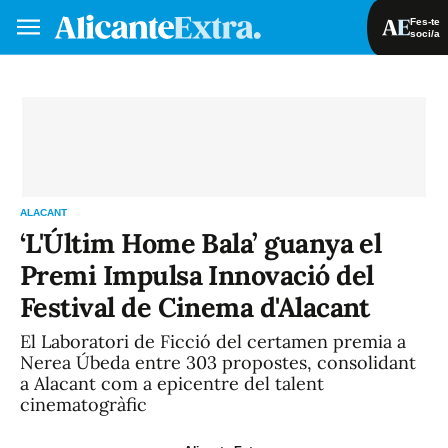
Fes-te
soci/a
Fes-te soci/a
Iniciar sessió
VA
ES
ALACANT
‘L'Últim Home Bala’ guanya el
Premi Impulsa Innovació del
Festival de Cinema d'Alacant
El Laboratori de Ficció del certamen premia a
Nerea Úbeda entre 303 propostes, consolidant
a Alacant com a epicentre del talent
cinematogràfic