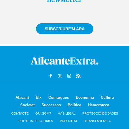
Registra't gratuïtament i et mantindrem informat
sempre de tot el que passa a prop teu
SUBSCRIURE'M ARA
Alacant
Elx
Comarques
Economia
Cultura
Societat
Successos
Política
Hemeroteca
CONTACTE
QUI SOM?
AVÍS LEGAL
PROTECCIÓ DE DADES
POLÍTICA DE COOKIES
PUBLICITAT
TRANSPARÈNCIA