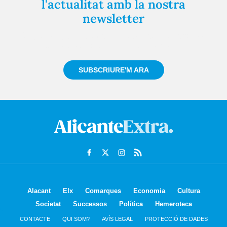
l'actualitat amb la nostra
newsletter
Registra't gratuïtament i et mantindrem informat
sempre de tot el que passa a prop teu
SUBSCRIURE'M ARA
Alacant
Elx
Comarques
Economia
Cultura
Societat
Successos
Política
Hemeroteca
CONTACTE
QUI SOM?
AVÍS LEGAL
PROTECCIÓ DE DADES