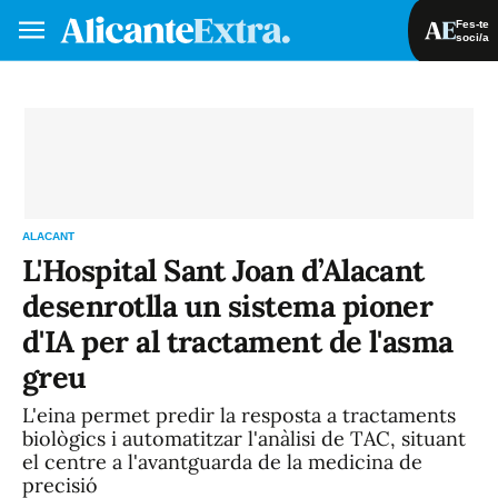
Fes-te
soci/a
Fes-te soci/a
Iniciar sessió
VA
ES
ALACANT
L'Hospital Sant Joan d’Alacant
desenrotlla un sistema pioner
d'IA per al tractament de l'asma
greu
L'eina permet predir la resposta a tractaments
biològics i automatitzar l'anàlisi de TAC, situant
el centre a l'avantguarda de la medicina de
precisió