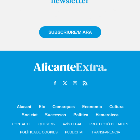
newsletter
Registra't gratuïtament i et mantindrem informat
sempre de tot el que passa a prop teu
SUBSCRIURE'M ARA
Alacant
Elx
Comarques
Economia
Cultura
Societat
Successos
Política
Hemeroteca
CONTACTE
QUI SOM?
AVÍS LEGAL
PROTECCIÓ DE DADES
POLÍTICA DE COOKIES
PUBLICITAT
TRANSPARÈNCIA