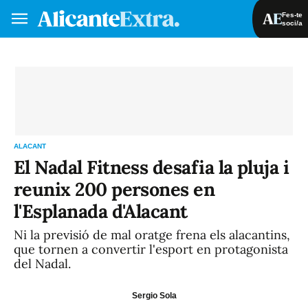
Fes-te
soci/a
Fes-te soci/a
Iniciar sessió
VA
ES
ALACANT
El Nadal Fitness desafia la pluja i
reunix 200 persones en
l'Esplanada d'Alacant
Ni la previsió de mal oratge frena els alacantins,
que tornen a convertir l'esport en protagonista
del Nadal.
Sergio Sola