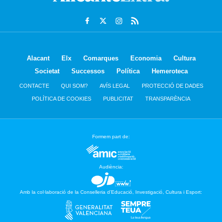
Alacant
Elx
Comarques
Economia
Cultura
Societat
Successos
Política
Hemeroteca
CONTACTE
QUI SOM?
AVÍS LEGAL
PROTECCIÓ DE DADES
POLÍTICA DE COOKIES
PUBLICITAT
TRANSPARÈNCIA
Formem part de:
Audiència:
Amb la col·laboració de la Conselleria d’Educació, Investigació, Cultura i Esport: