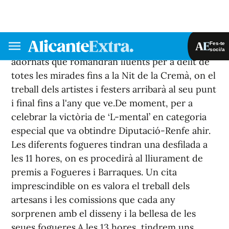
els premis, els monuments guardonats i
apreciar-los novament amb major detall. El
mateix ocorre amb les barraques i els carrers
adornats que romandran lluents per a delit de
totes les mirades fins a la
Nit
de la
Cremà
, on el
treball dels artistes i festers arribarà al seu punt
i final fins a l'any que ve.
De moment, per a
celebrar la victòria de ‘L-mental’ en categoria
especial que va obtindre
Diputació-Renfe
ahir.
Les diferents fogueres tindran una desfilada a
les 11 hores, on es procedirà al lliurament de
premis a
Fogueres
i Barraques. Un cita
imprescindible on es valora el treball dels
artesans i les comissions que cada any
sorprenen amb el disseny i la bellesa de les
seues fogueres.
A les 13 hores, tindrem uns