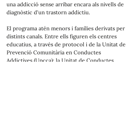
diagnòstic d'un trastorn addictiu.
El programa atén menors i famílies derivats per
distints canals. Entre ells figuren els centres
educatius, a través de protocol i de la Unitat de
Prevenció Comunitària en Conductes
Addictives (Upcca); la Unitat de Conductes
Addictives (UCA), quan es tracta de menors;
pediatria de centres de salut; i l'equip de
mesures judicials de menors.
També atén la demanda directa que arriba a
la Upcca per part de famílies amb menors que
ja han començat a experimentar amb algunes
substàncies o a abusar de pràctiques
conductuals amb potencial addictiu i que, per