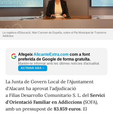
La regidora d'Educació, Mari Carmen de España, sobre el Pla Municipal de Trastorns
Addictius
Afegeix
AlicanteExtra.com
com a font
preferida de Google de forma gratuïta.
Mantén-te informat amb les últimes notícies d'actualitat.
ACTIVAR ARA
La Junta de Govern Local de l'Ajuntament
d'Alacant ha aprovat l'adjudicació
a Filias Desarrollo Comunitario S. L. del
Servici
d'Orientació Familiar en Addiccions
(SOFA),
amb un pressupost de
83.859 euros
. El
contracte cobrix els exercicis 2027 i 2028 i