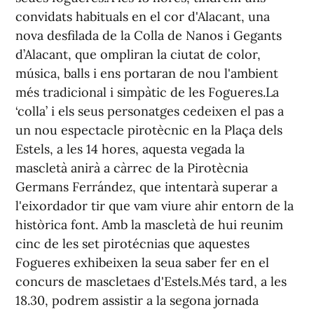
convidats habituals en el cor d'Alacant, una
nova desfilada de la
Colla
de
Nanos
i
Gegants
d’Alacant, que ompliran la ciutat de color,
música, balls i ens portaran de nou l'ambient
més tradicional i simpàtic de les Fogueres.
La
‘
colla’
i els seus personatges cedeixen el pas a
un nou espectacle pirotècnic en la Plaça dels
Estels, a les 14 hores, aquesta vegada la
mascletà
anirà a càrrec de la Pirotècnia
Germans Ferrández, que intentarà superar a
l'eixordador tir que vam viure ahir entorn de la
històrica font. Amb la
mascletà
de hui reunim
cinc de les set
pirotécnias
que aquestes
Fogueres exhibeixen la seua saber fer en el
concurs de
mascletaes
d'Estels.
Més tard, a les
18.30, podrem assistir a la segona jornada
d'Ofrena de flors a la Patrona d'Alacant, la