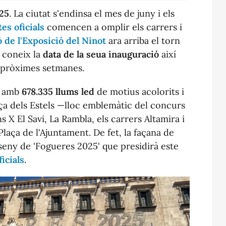
25
. La ciutat s'endinsa el mes de juny i els
tes oficials
comencen a omplir els carrers i
 de l'Exposició del Ninot
ara arriba el torn
a coneix la
data de la seua inauguració
aix
í
 pròximes setmanes.
rà amb
678.335 llums led
de motius acolorits i
aça dels Estels —lloc emblemàtic del concurs
s X El Savi, La Rambla, els carrers Altamira i
Plaça de l'Ajuntament. De fet, la façana de
disseny de 'Fogueres 2025' que presidirà este
icials
.