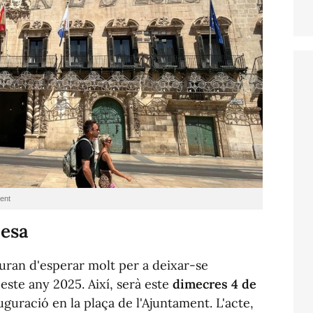
ent
cesa
uran d'esperar molt per a deixar-se
 este any 2025. Aix
í
, serà este
dimecres 4 de
guració en la plaça de l'Ajuntament. L'acte,