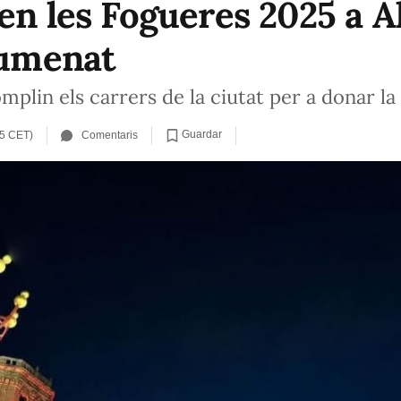
en les Fogueres 2025 a A
lumenat
plin els carrers de la ciutat per a donar la
Guardar
15 CET)
Comentaris