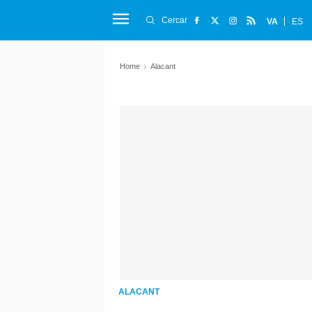
Cercar
VA
ES
Home
Alacant
ALACANT