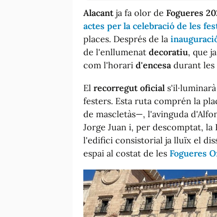
Alacant
ja fa olor de
Fogueres 20
actes per la celebració de les fes
places. Després de la
inauguració
de l'enllumenat
decoratiu
, que j
com l'horari
d'encesa
durant les
El
recorregut oficial
s'il·lumina
festers. Esta ruta comprén la pl
de mascletàs—, l'avinguda d'Alfon
Jorge Juan i, per descomptat, la 
l'edifici consistorial ja lluïx el 
espai al costat de les
Fogueres Of