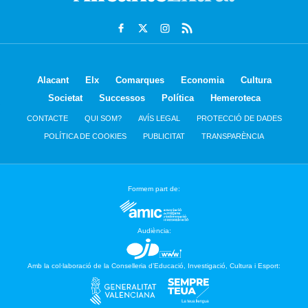
Alacant
Elx
Comarques
Economia
Cultura
Societat
Successos
Política
Hemeroteca
CONTACTE
QUI SOM?
AVÍS LEGAL
PROTECCIÓ DE DADES
POLÍTICA DE COOKIES
PUBLICITAT
TRANSPARÈNCIA
Formem part de:
Audiència:
Amb la col·laboració de la Conselleria d’Educació, Investigació, Cultura i Esport: