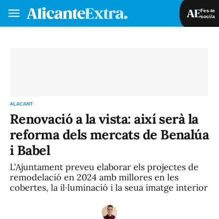
Fes-te
soci/a
Fes-te soci/a
Iniciar sessió
VA
ES
ALACANT
Renovació a la vista: així serà la
reforma dels mercats de Benalúa
i Babel
L'Ajuntament preveu elaborar els projectes de
remodelació en 2024 amb millores en les
cobertes, la il·luminació i la seua imatge interior