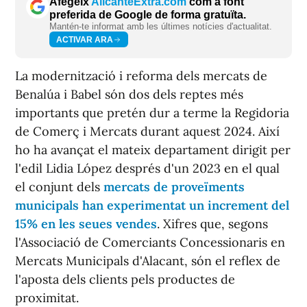
Afegeix
AlicanteExtra.com
com a font
preferida de Google de forma gratuïta.
Mantén-te informat amb les últimes notícies d'actualitat.
ACTIVAR ARA
La modernització i reforma dels mercats de
Benalúa i Babel són dos dels reptes més
importants que pretén dur a terme la Regidoria
de Comerç i Mercats durant aquest 2024. Així
ho ha avançat el mateix departament dirigit per
l'edil Lidia López després d'un 2023 en el qual
el conjunt dels
mercats de proveïments
municipals han experimentat un increment del
15% en les seues vendes
. Xifres que, segons
l'Associació de Comerciants Concessionaris en
Mercats Municipals d'Alacant, són el reflex de
l'aposta dels clients pels productes de
proximitat.