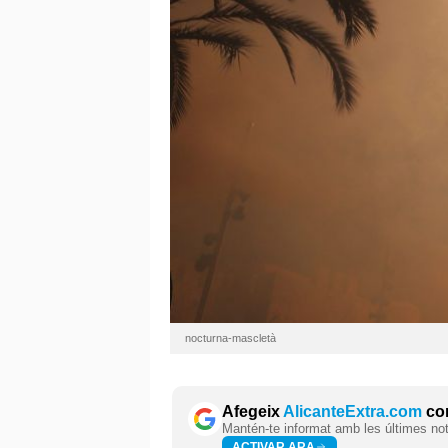
nocturna-mascletà
Afegeix
AlicanteExtra.com
com
Mantén-te informat amb les últimes notí
ACTIVAR ARA