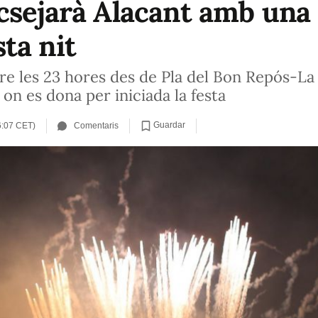
csejarà Alacant amb una
ta nit
re les 23 hores des de Pla del Bon Repós-La 
n es dona per iniciada la festa
Guardar
6:07 CET)
Comentaris