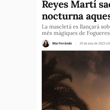
Reyes Martí sa
nocturna aques
La mascletà es llançarà sob
més màgiques de Fogueres o
Ilitia Ferrándiz
20 de juny de 2023 (1