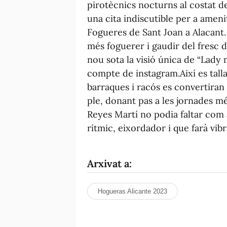
pirotècnics nocturns al costat d
una cita indiscutible per a ameni
Fogueres de Sant Joan a Alacant.
més
foguerer
i gaudir del fresc d
nou sota la visió única de “
Lady
compte de
instagram
.
Així es tall
barraques i
racós
es convertiran 
ple, donant pas a les jornades m
Reyes Martí no podia faltar com 
rítmic, eixordador i que farà vibr
Arxivat a:
Hogueras Alicante 2023