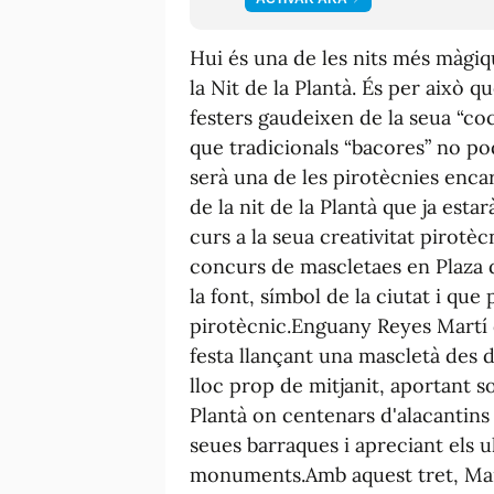
Hui és una de les nits més màgiq
la
Nit
de la
Plantà
. És per això q
festers gaudeixen de la seua “co
que tradicionals “
bacores”
no pod
serà una de les pirotècnies enca
de la nit de la
Plantà
que ja estar
curs a la seua creativitat pirotèc
concurs de
mascletaes
en Plaza d
la font, símbol de la ciutat i que
pirotècnic.
Enguany Reyes Martí d
festa llançant una
mascletà
des d
lloc prop de mitjanit, aportant s
Plantà
on centenars d'alacantins i
seues barraques i apreciant els
u
monuments.
Amb aquest tret, Mar