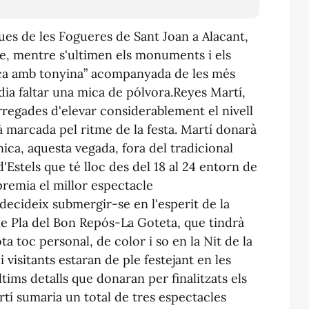
ues de les Fogueres de Sant Joan a Alacant,
ue, mentre s'ultimen els monuments i els
ca
amb
tonyina”
acompanyada de les més
ia faltar una mica de pólvora.
Reyes Martí,
rregades d'elevar considerablement el nivell
à marcada pel ritme de la festa. Martí donarà
nica, aquesta vegada, fora del tradicional
'Estels que té lloc des del 18 al 24 entorn de
 premia el millor espectacle
ecideix submergir-se en l'esperit de la
e Pla del
Bon
Repós-La
Goteta
, que tindrà
ota toc personal, de color i so en la
Nit
de la
 visitants estaran de ple festejant en les
ltims
detalls que donaran per finalitzats els
tí sumaria un total de tres espectacles