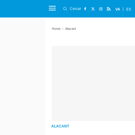
Cercar
VA
ES
Home
Alacant
ALACANT