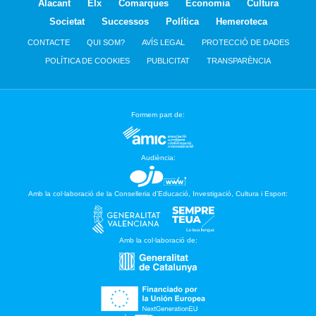
Alacant
Elx
Comarques
Economia
Cultura
Societat
Successos
Política
Hemeroteca
CONTACTE
QUI SOM?
AVÍS LEGAL
PROTECCIÓ DE DADES
POLÍTICA DE COOKIES
PUBLICITAT
TRANSPARÈNCIA
Formem part de:
Audiència:
Amb la col·laboració de la Conselleria d’Educació, Investigació, Cultura i Esport:
Amb la col·laboració de: