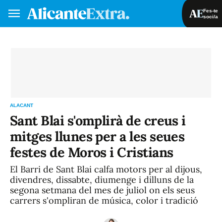
Fes-te
soci/a
Fes-te soci/a
Iniciar sessió
VA
ES
ALACANT
Sant Blai s'omplirà de creus i
mitges llunes per a les seues
festes de Moros i Cristians
El Barri de Sant Blai calfa motors per al dijous,
divendres, dissabte, diumenge i dilluns de la
segona setmana del mes de juliol on els seus
carrers s'ompliran de música, color i tradició