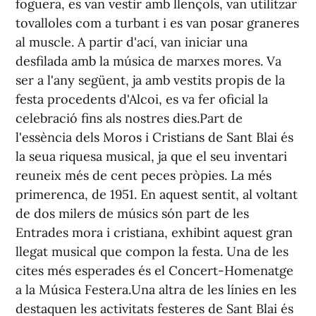
foguera, es van vestir amb llençols, van utilitzar
tovalloles com a turbant i es van posar graneres
al muscle. A partir d'ací, van iniciar una
desfilada amb la música de marxes mores. Va
ser a l'any següent, ja amb vestits propis de la
festa procedents d'Alcoi, es va fer oficial la
celebració fins als nostres dies.
Part de
l'essència dels Moros i Cristians de Sant Blai és
la seua riquesa musical, ja que el seu inventari
reuneix més de cent peces pròpies. La més
primerenca, de 1951. En aquest sentit, al voltant
de dos milers de músics són part de les
Entrades mora i cristiana, exhibint aquest gran
llegat musical que compon la festa. Una de les
cites més esperades és el Concert-Homenatge
a la Música Festera.
Una altra de les línies en les
destaquen les activitats festeres de Sant Blai és