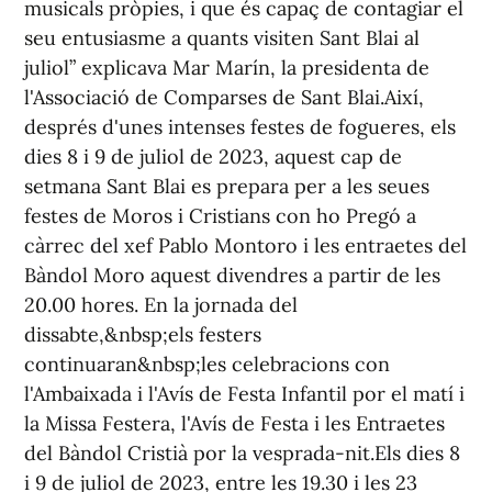
musicals pròpies, i que és capaç de contagiar el
seu entusiasme a quants visiten Sant Blai al
juliol” explicava Mar Marín, la presidenta de
l'Associació de Comparses de Sant Blai.
Així,
després d'unes intenses festes de fogueres, els
dies 8 i 9 de juliol de 2023, aquest cap de
setmana Sant Blai es prepara per a les seues
festes de Moros i Cristians con ho Pregó a
càrrec del xef Pablo Montoro i les entraetes del
Bàndol Moro aquest divendres a partir de les
20.00 hores. En la jornada del
dissabte,&nbsp;els festers
continuaran&nbsp;les celebracions con
l'Ambaixada i l'Avís de Festa Infantil por el matí i
la Missa Festera, l'Avís de Festa i les Entraetes
del Bàndol Cristià por la vesprada-nit.Els dies 8
i 9 de juliol de 2023, entre les 19.30 i les 23