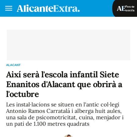
Fes-te
soci/a
Fes-te soci/a
Iniciar sessió
VA
ES
ALACANT
Així serà l'escola infantil Siete
Enanitos d'Alacant que obrirà a
l'octubre
Les instal·lacions se situen en l'antic col·legi
Antonio Ramos Carratalá i alberga huit aules,
una sala de psicomotricitat, cuina, menjador i
un pati de 1.100 metres quadrats