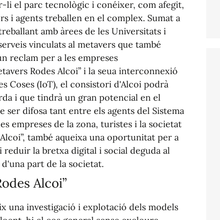
r-li el parc tecnològic i conéixer, com afegit,
s i agents treballen en el complex. Sumat a
 treballant amb àrees de les Universitats i
erveis vinculats al
metavers
que també
un reclam per a les empreses
tavers
Rodes Alcoi” i la seua interconnexió
les Coses (
IoT)
, el consistori d'Alcoi podrà
rda i que tindrà un gran potencial en el
e ser difosa tant entre els agents del Sistema
s empreses de la zona, turistes i la societat
lcoi”, també aqueixa una oportunitat per a
reduir la bretxa digital i social deguda al
d'una part de la societat.
odes Alcoi”
x una investigació i explotació dels models