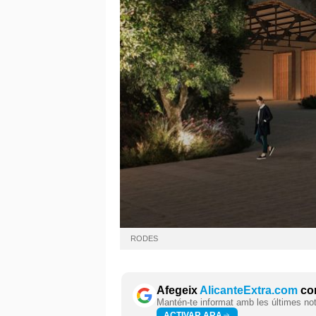
RODES
Afegeix
AlicanteExtra.com
com
Mantén-te informat amb les últimes notí
ACTIVAR ARA