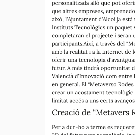
personalitzada allò que pot oferi
que altres empreses, emprenedor
això, l'Ajuntament d'Alcoi ja està
Instituts Tecnològics un paquet s
completaran el projecte i seran 
participants.
Així, a través del “
Me
amb la realitat i a la Internet de 
oferir una tecnologia d'avantgua
futur. A més tindrà oportunitat d
Valencià d'Innovació com entre le
en general. El “
Metaverso
Rodes A
crear un acostament tecnològic i 
limitat accés a uns certs avanços 
Creació de “
Metavers
R
Per a dur-ho a terme es requerei