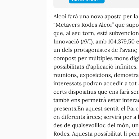
Alcoi farà una nova aposta per l
“
Metavers
Rodes Alcoi” que supos
que, al seu torn, està subvencio
Innovació (
AVI)
, amb 104.379,50 e
un dels protagonistes de l'avanç 
compost per múltiples mons digi
possibilitats d'aplicació infinites
reunions, exposicions, demostrac
interessats podran accedir a tot
certs dispositius que ens farà se
també ens permetrà estar interac
presents.
En aquest sentit el Par
en diferents àrees; servirà per a
des de qualsevol
lloc del món, u
Rodes. Aquesta possibilitat li p