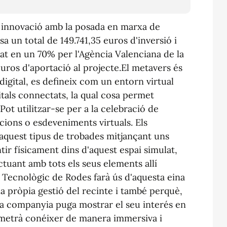
a innovació amb la posada en marxa de
a un total de 149.741,35 euros d'inversió i
nat en un 70% per l'Agència Valenciana de la
uros d'aportació al projecte.
El
metavers
és
digital, es defineix com un entorn virtual
tals connectats, la qual cosa permet
. Pot utilitzar-se per a la celebració de
ions o esdeveniments virtuals. Els
 aquest tipus de trobades mitjançant uns
ntir físicament dins d'aquest espai simulat,
tuant amb tots els seus elements allí
c Tecnològic de Rodes farà ús d'aquesta eina
 la pròpia gestió del recinte i també perquè,
na companyia puga mostrar el seu interés en
ermetrà conéixer de manera immersiva i