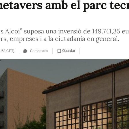
metavers amb el parc tec
 Alcoi” suposa una inversió de 149.741,35 euro
s, empreses i a la ciutadania en general.
Guardar
3:58 CET)
Comentaris