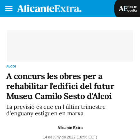
Fes-te
soci/a
Fes-te soci/a
Iniciar sessió
VA
ES
ALCOI
A concurs les obres per a
rehabilitar l'edifici del futur
Museu Camilo Sesto d'Alcoi
La previsió és que en l'últim trimestre
d'enguany estiguen en marxa
Alicante Extra
14 de juny de 2022 (16:56 CET)