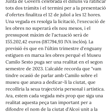
Junta de Govern celebrada el dilluns va ratificar
tots dos tràmits i el termini per a la presentació
d'ofertes finalitza el 12 de juliol a les 12 hores.
Una vegada es resolga la licitació, l'execució de
les obres no superarà els nou mesos, i el
pressupost màxim de l'actuació serà de
155.202,42 euros (187.794,93 IVA inclòs). La
previsió és que en l'últim trimestre d'enguany
estiguen en marxa les obres perquè el Museu
Camilo Sesto puga ser una realitat en el segon
semestre de 2023. L'alcalde recorda que "vam
tindre ocasió de parlar amb Camilo sobre el
museu que anava a dedicar-li la ciutat, que
recolliria la seua trajectòria personal i artística.
Ara, estem cada vegada més prop que siga una
realitat aquesta peça tan important per a
difondre el nom de la ciutat d'Alcoi unit a la