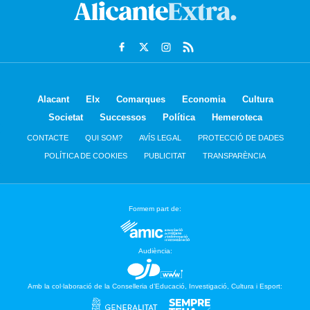
Alacant
Elx
Comarques
Economia
Cultura
Societat
Successos
Política
Hemeroteca
CONTACTE
QUI SOM?
AVÍS LEGAL
PROTECCIÓ DE DADES
POLÍTICA DE COOKIES
PUBLICITAT
TRANSPARÈNCIA
Formem part de:
Audiència:
Amb la col·laboració de la Conselleria d’Educació, Investigació, Cultura i Esport: