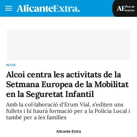
Fes-te
soci/a
Fes-te soci/a
Iniciar sessió
VA
ES
ALCOI
Alcoi centra les activitats de la
Setmana Europea de la Mobilitat
en la Seguretat Infantil
Amb la col·laboració d'Erum Vial, s'editen uns
fullets i hi haurà formació per a la Policia Local i
també per a les famílies
Alicante Extra