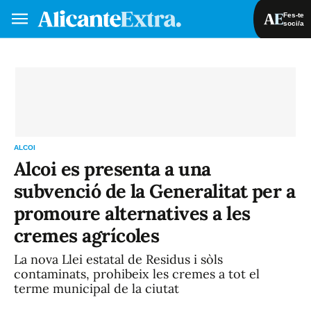
Fes-te
soci/a
Fes-te soci/a
Iniciar sessió
VA
ES
ALCOI
Alcoi es presenta a una
subvenció de la Generalitat per a
promoure alternatives a les
cremes agrícoles
La nova Llei estatal de Residus i sòls
contaminats, prohibeix les cremes a tot el
terme municipal de la ciutat