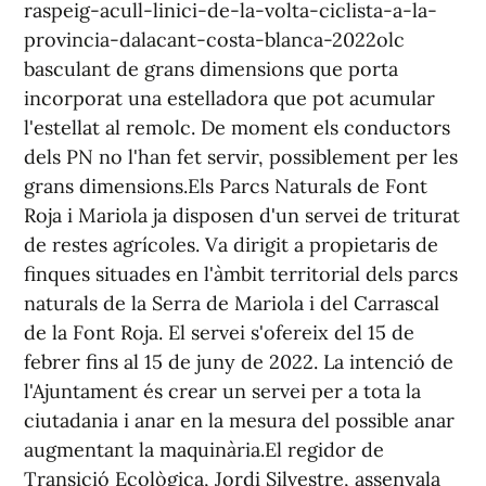
raspeig-acull-linici-de-la-volta-ciclista-a-la-
provincia-dalacant-costa-blanca-2022olc
basculant de grans dimensions que porta
incorporat una estelladora que pot acumular
l'estellat al remolc. De moment els conductors
dels PN no l'han fet servir, possiblement per les
grans dimensions.Els Parcs Naturals de Font
Roja i Mariola ja disposen d'un servei de triturat
de restes agrícoles. Va dirigit a propietaris de
finques situades en l'àmbit territorial dels parcs
naturals de la Serra de Mariola i del Carrascal
de la Font Roja. El servei s'ofereix del 15 de
febrer fins al 15 de juny de 2022. La intenció de
l'Ajuntament és crear un servei per a tota la
ciutadania i anar en la mesura del possible anar
augmentant la maquinària.El regidor de
Transició Ecològica, Jordi Silvestre, assenyala