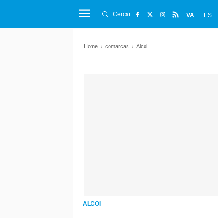
Cercar
VA
ES
Home
comarcas
Alcoi
ALCOI