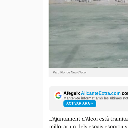
Parc Flor de Neu d'Alcoi
Afegeix
AlicanteExtra.com
com
Mantén-te informat amb les últimes notí
ACTIVAR ARA
L'Ajuntament d'Alcoi està trami
millorar un dels espais esportius i