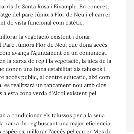
 barris de Santa Rosa i Eixample. En concret,
matge del parc Júniors Flor de Neu i el carrer
nt de vista funcional com estètic.
millorar la vegetació existent i donar
s al Parc Júniors Flor de Neu, que dona accés
l com avança l'Ajuntament en un comunicat,
n la xarxa de reg i la vegetació, la idea de la
e donen una bona estabilitat als talussos i
te accés públic, al centre educatiu, així com
da, es realitzarà un tancament nou amb clos
 a esta zona verda d'Alcoi existent pel
ran a condicionar els talussos per a la seua
 la xarxa de reg buscant una major eficiència,
s espècies, millorar l'accés pel carrer Mes de