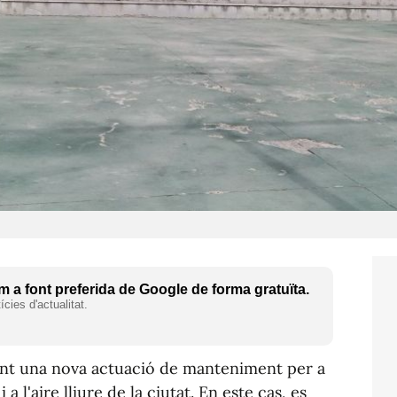
 a font preferida de Google de forma gratuïta.
cies d'actualitat.
tant una nova actuació de manteniment per a
 a l'aire lliure de la ciutat. En este cas, es