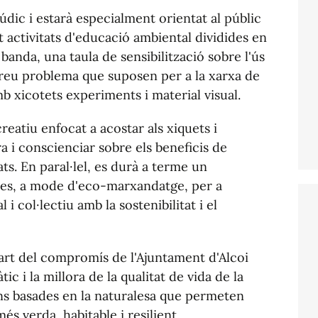
údic i estarà especialment orientat al públic
zat activitats d'educació ambiental dividides en
banda, una taula de sensibilització sobre l'ús
 greu problema que suposen per a la xarxa de
mb xicotets experiments i material visual.
creatiu enfocat a acostar als xiquets i
a i conscienciar sobre els beneficis de
ts. En paral·lel, es durà a terme un
nes, a mode d'eco-marxandatge, per a
 col·lectiu amb la sostenibilitat i el
rt del compromís de l'Ajuntament d'Alcoi
tic i la millora de la qualitat de vida de la
ns basades en la naturalesa que permeten
és verda, habitable i resilient.