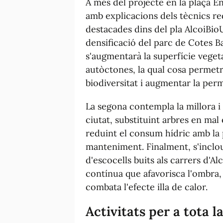
A més del projecte en la plaça En
amb explicacions dels tècnics red
destacades dins del pla AlcoiBioU
densificació del parc de Cotes 
s'augmentarà la superfície veget
autòctones, la qual cosa permetr
biodiversitat i augmentar la perme
La segona contempla la millora i 
ciutat, substituint arbres en ma
reduint el consum hídric amb la 
manteniment. Finalment, s'inclou
d'escocells buits als carrers d'A
contínua que afavorisca l'ombra,
combata l'efecte illa de calor.
Activitats per a tota l