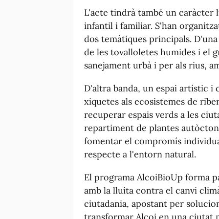
L'acte tindrà també un caràcter l
infantil i familiar. S'han organit
dos temàtiques principals. D'una 
de les tovalloletes humides i el
sanejament urbà i per als rius, a
D'altra banda, un espai artístic i 
xiquetes als ecosistemes de riber
recuperar espais verds a les ciuta
repartiment de plantes autòcto
fomentar el compromís individual i
respecte a l'entorn natural.
El programa AlcoiBioUp forma pa
amb la lluita contra el canvi climà
ciutadania, apostant per solucio
transformar Alcoi en una ciutat m