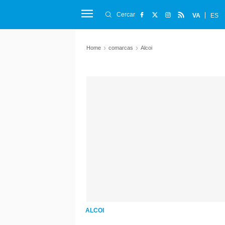
Cercar
VA
ES
Home
comarcas
Alcoi
ALCOI