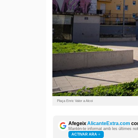
Plaça Enric Valor a Alcoi
Afegeix
AlicanteExtra.com
com
Mantén-te informat amb les últimes notí
ACTIVAR ARA