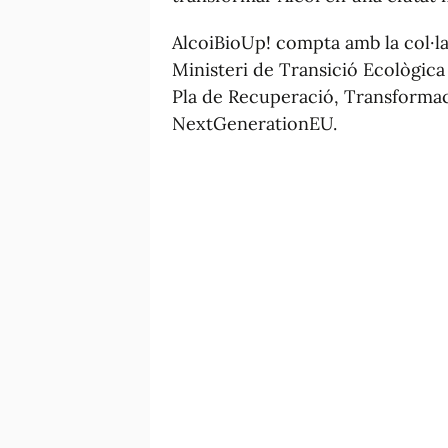
AlcoiBioUp! compta amb la col·la
Ministeri de Transició Ecològic
Pla de Recuperació, Transformaci
NextGenerationEU.