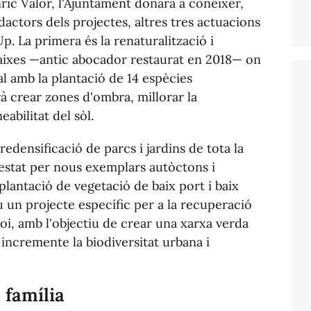
ric Valor, l'Ajuntament donarà a conéixer,
actors dels projectes, altres tres actuacions
p. La primera és la renaturalització i
Baixes —antic abocador restaurat en 2018— on
al amb la plantació de 14 espècies
à crear zones d'ombra, millorar la
abilitat del sòl.
redensificació de parcs i jardins de tota la
l estat per nous exemplars autòctons i
plantació de vegetació de baix port i baix
 un projecte específic per a la recuperació
lcoi, amb l'objectiu de crear una xarxa verda
 incremente la biodiversitat urbana i
a família