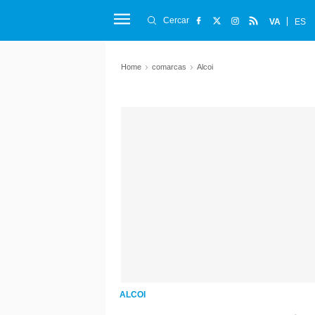
Cercar
VA
ES
Home
comarcas
Alcoi
ALCOI