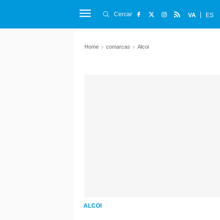
Cercar
VA
ES
Home
comarcas
Alcoi
ALCOI