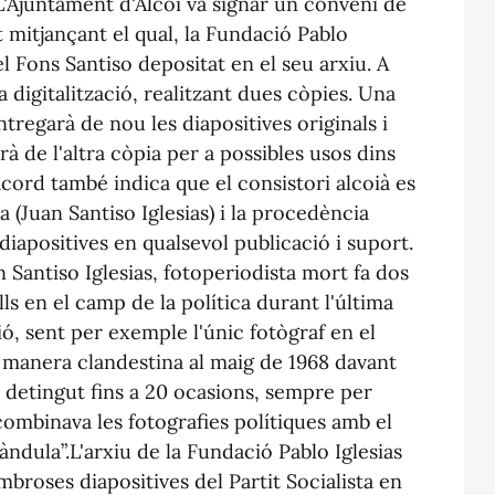
'Ajuntament d'Alcoi va signar un conveni de
 mitjançant el qual, la Fundació Pablo
el Fons Santiso depositat en el seu arxiu. A
 digitalització, realitzant dues còpies. Una
ntregarà de nou les diapositives originals i
rà de l'altra còpia per a possibles usos dins
cord també indica que el consistori alcoià es
 (Juan Santiso Iglesias) i la procedència
 diapositives en qualsevol publicació i suport.
n Santiso Iglesias, fotoperiodista mort fa dos
ls en el camp de la política durant l'última
ió, sent per exemple l'únic fotògraf en el
 manera clandestina al maig de 1968 davant
r detingut fins a 20 ocasions, sempre per
 combinava les fotografies polítiques amb el
àndula”.L'arxiu de la Fundació Pablo Iglesias
broses diapositives del Partit Socialista en