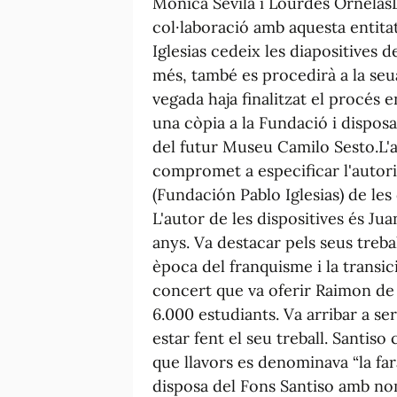
Mónica Sevila i Lourdes OrnelasL
col·laboració amb aquesta entitat
Iglesias cedeix les diapositives d
més, també es procedirà a la seua
vegada haja finalitzat el procés e
una còpia a la Fundació i disposa
del futur Museu Camilo Sesto.L'a
compromet a especificar l'autoria
(Fundación Pablo Iglesias) de les
L'autor de les dispositives és Jua
anys. Va destacar pels seus trebal
època del franquisme i la transic
concert que va oferir Raimon de
6.000 estudiants. Va arribar a se
estar fent el seu treball. Santiso
que llavors es denominava “la far
disposa del Fons Santiso amb nom