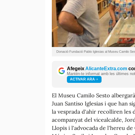
Donació Fundació Pablo Iglesias al Museu Camilo Se
Afegeix
AlicanteExtra.com
com
Mantén-te informat amb les últimes notí
ACTIVAR ARA
El Museu Camilo Sesto albergarà 
Juan Santiso Iglesias i que han s
la vesprada d'ahir recolliren les 
acompanyat del vicealcalde, Jord
Llopis i l'advocada de l'hereu d