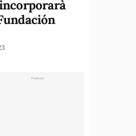
 incorporarà
 Fundación
23