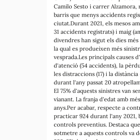
Camilo Sesto i carrer Alzamora, 
barris que menys accidents regist
ciutat.Durant 2021, els mesos am
31 accidents registrats) i maig (a
divendres han sigut els dies més 
la qual es produeixen més sinistr
vesprada.Les principals causes d'a
d'atenció (54 accidents), la pèrdu
les distraccions (17) i la distànci
durant l'any passat 20 atropellam
El 75% d'aquests sinistres van se
vianant. La franja d'edat amb més
anys.Per acabar, respecte a cont
practicar 924 durant l'any 2021, 
controls preventius. Destaca que 
sotmetre a aquests controls va do