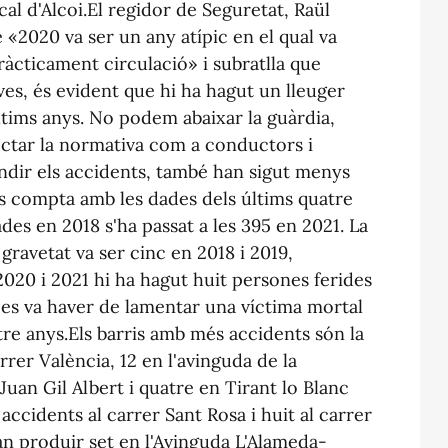
cal d'Alcoi.El regidor de Seguretat, Raül
 «2020 va ser un any atípic en el qual va
àcticament circulació» i subratlla que
ves, és evident que hi ha hagut un lleuger
 últims anys. No podem abaixar la guàrdia,
ctar la normativa com a conductors i
ndir els accidents, també han sigut menys
 es compta amb les dades dels últims quatre
ades en 2018 s'ha passat a les 395 en 2021. La
gravetat va ser cinc en 2018 i 2019,
020 i 2021 hi ha hagut huit persones ferides
es va haver de lamentar una víctima mortal
re anys.Els barris amb més accidents són la
rrer València, 12 en l'avinguda de la
Juan Gil Albert i quatre en Tirant lo Blanc
 accidents al carrer Sant Rosa i huit al carrer
van produir set en l'Avinguda L'Alameda-