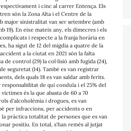
respectivament i cinc al carrer Entença. Els
ren són la Zona Alta i el Centre de la
b major sinistralitat van ser setembre (amb
mb 19). En eixe mateix any, els dimecres i els
complicats i respecte a la franja horària en
es, ha sigut de 12 del migdia a quatre de la
ccident a la ciutat en 2021 són la falta
a de control (29) la col·lisió amb fugida (24),
a de seguretat (14). També es van registrar
ents, dels quals 18 es van saldar amb ferits.
r responsabilitat de qui conduïa i el 25% del
 víctimes és la que abasta de 60 a 70
rols d'alcoholèmia i drogues, es van
bé per infraccions, per accidents o en
la pràctica totalitat de persones que es van
nar positiu. En total, s'han remés al jutjat