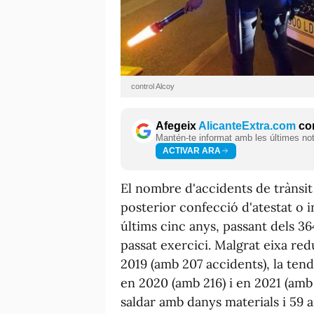
control Alcoy
Afegeix
AlicanteExtra.com
com
Mantén-te informat amb les últimes notí
ACTIVAR ARA
El nombre d'accidents de trànsit 
posterior confecció d'atestat o 
últims cinc anys, passant dels 364
passat exercici. Malgrat eixa re
2019 (amb 207 accidents), la ten
en 2020 (amb 216) i en 2021 (amb 
saldar amb danys materials i 59 a