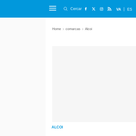
Cercar
VA
ES
Home
comarcas
Alcoi
ALCOI