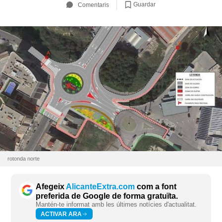
Guardar
Comentaris
rotonda norte
Afegeix
AlicanteExtra.com
com a font
preferida de Google de forma gratuïta.
Mantén-te informat amb les últimes notícies d'actualitat.
ACTIVAR ARA