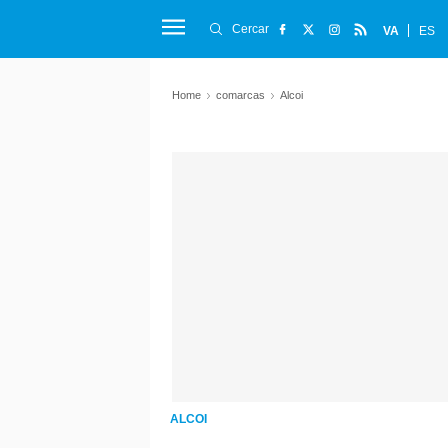
Cercar
VA
ES
Home
comarcas
Alcoi
ALCOI