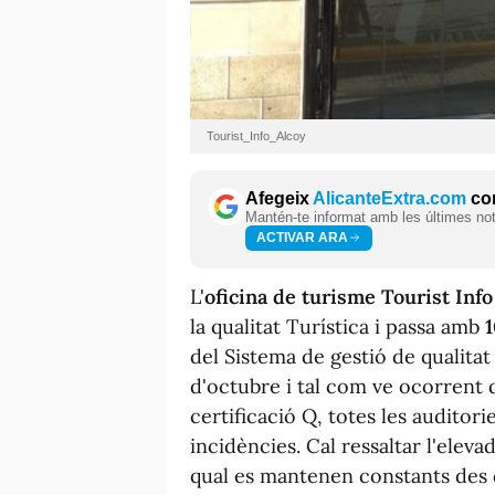
Tourist_Info_Alcoy
Afegeix
AlicanteExtra.com
com
Mantén-te informat amb les últimes notí
ACTIVAR ARA
L'
oficina de turisme Tourist Info
la qualitat Turística i passa amb
1
del Sistema de gestió de qualitat 
d'octubre i tal com ve ocorrent d
certificació Q, totes les auditor
incidències. Cal ressaltar l'eleva
qual es mantenen constants des d