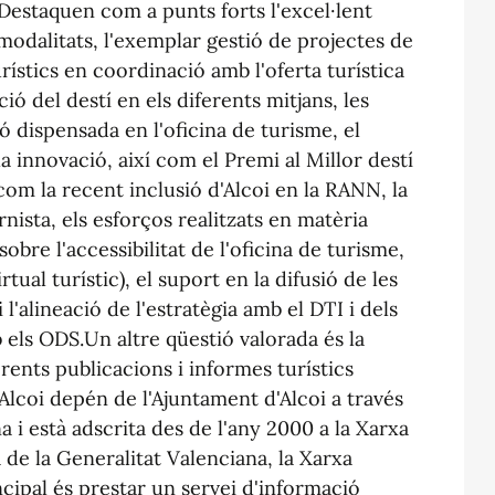
.Destaquen com a punts forts l'excel·lent
 modalitats, l'exemplar gestió de projectes de
rístics en coordinació amb l'oferta turística
ció del destí en els diferents mitjans, les
ió dispensada en l'oficina de turisme, el
la innovació, així com el Premi al Millor destí
com la recent inclusió d'Alcoi en la RANN, la
nista, els esforços realitzats en matèria
 sobre l'accessibilitat de l'oficina de turisme,
rtual turístic), el suport en la difusió de les
 l'alineació de l'estratègia amb el DTI i dels
 els ODS.Un altre qüestió valorada és la
erents publicacions i informes turístics
 Alcoi depén de l'Ajuntament d'Alcoi a través
i està adscrita des de l'any 2000 a la Xarxa
 de la Generalitat Valenciana, la Xarxa
incipal és prestar un servei d'informació