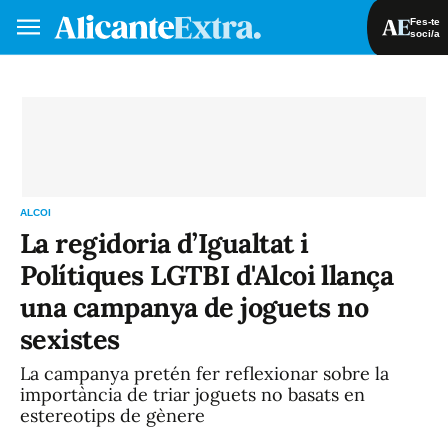
Fes-te
soci/a
Fes-te soci/a
Iniciar sessió
VA
ES
ALCOI
La regidoria d’Igualtat i
Polítiques LGTBI d'Alcoi llança
una campanya de joguets no
sexistes
La campanya pretén fer reflexionar sobre la
importància de triar joguets no basats en
estereotips de gènere