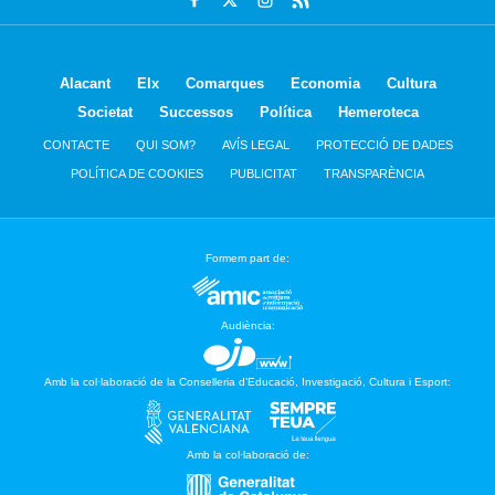
Alacant
Elx
Comarques
Economia
Cultura
Societat
Successos
Política
Hemeroteca
CONTACTE
QUI SOM?
AVÍS LEGAL
PROTECCIÓ DE DADES
POLÍTICA DE COOKIES
PUBLICITAT
TRANSPARÈNCIA
Formem part de:
Audiència:
Amb la col·laboració de la Conselleria d’Educació, Investigació, Cultura i Esport:
Amb la col·laboració de: