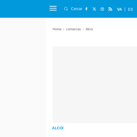
Cercar
VA
ES
Home
comarcas
Alcoi
ALCOI