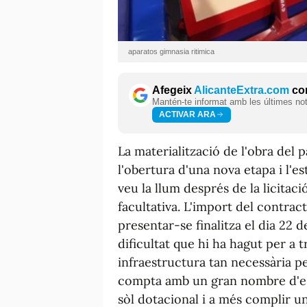
aparatos gimnasia ritimica
Afegeix
AlicanteExtra.com
com
Mantén-te informat amb les últimes notí
ACTIVAR ARA
La materialització de l'obra del p
l'obertura d'una nova etapa i l'es
veu la llum després de la licitaci
facultativa. L'import del contract
presentar-se finalitza el dia 22 d
dificultat que hi ha hagut per a 
infraestructura tan necessària pe
compta amb un gran nombre d'espo
sòl dotacional i a més complir un