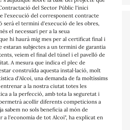
Contractació del Sector Públic l'inici
e l'execució del corresponent contracte
ó serà el termini d'execució de les obres,
és el necessari per a la seua
que hi haurà mig mes per al certificat final i
e estaran subjectes a un termini de garantia
ts, veiem el final del túnel i el pavelló de
litat. A mesura que indica el plec de
star construïda aquesta instal·lació, molt
tística d'Alcoi, una demanda de fa moltíssims
ntrenar a la nostra ciutat totes les
tica a la perfecció, amb tota la seguretat i
ermetrà acollir diferents competicions a
 ja sabem no sols beneficia al món de
r a l'economia de tot Alcoi", ha explicat en