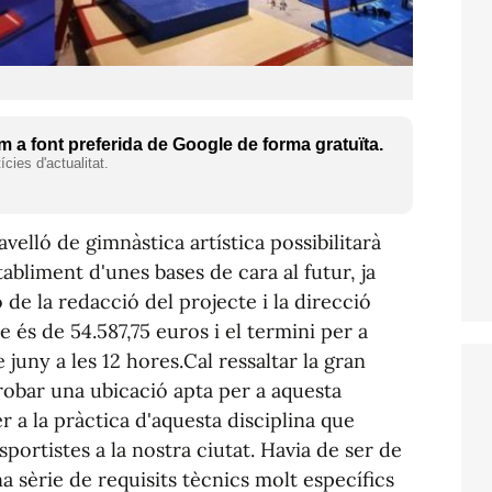
 a font preferida de Google de forma gratuïta.
cies d'actualitat.
avelló de gimnàstica artística possibilitarà
tabliment d'unes bases de cara al futur, ja
ó de la redacció del projecte i la direcció
e és de 54.587,75 euros i el termini per a
e juny a les 12 hores.Cal ressaltar la gran
trobar una ubicació apta per a aquesta
r a la pràctica d'aquesta disciplina que
rtistes a la nostra ciutat. Havia de ser de
a sèrie de requisits tècnics molt específics