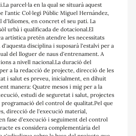
.La parcel·la en la qual se situarà aquest
 de l'antic Col·legi Públic Miguel Hernández,
l d'Idiomes, en concret el seu pati. La
sòl urbà i qualificada de dotacional.El
a artística pretén atendre les necessitats
 d'aquesta disciplina i suposarà l'estalvi per a
nual del lloguer de naus d'entrenament. A
ns a nivell nacional.La duració del
per a la redacció de projecte, direcció de les
at i salut es preveu, inicialment, en díhuit
üent manera: Quatre mesos i mig per a la
xecució, estudi de seguretat i salut, projectes
i programació del control de qualitat.Pel que
es, direcció de l'execució material,
 en fase d'execució i seguiment del control
ntracte es considera complementària del
 s'adjudique sobre la base del projecte que