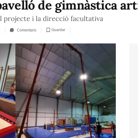
avelló de gimnàstica artí
el projecte i la direcció facultativa
Guardar
)
Comentaris