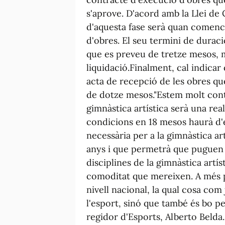
s'aprove. D'acord amb la Llei de 
d'aquesta fase serà quan comenc
d'obres. El seu termini de duraci
que es preveu de tretze mesos, m
liquidació.Finalment, cal indicar 
acta de recepció de les obres qu
de dotze mesos."Estem molt conten
gimnàstica artística serà una rea
condicions en 18 mesos haurà d'e
necessària per a la gimnàstica ar
anys i que permetrà que puguen e
disciplines de la gimnàstica artís
comoditat que mereixen. A més p
nivell nacional, la qual cosa com
l'esport, sinó que també és bo pe
regidor d'Esports, Alberto Belda.