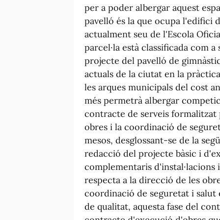
per a poder albergar aquest espai
pavelló és la que ocupa l'edifici
actualment seu de l'Escola Oficia
parcel·la està classificada com a 
projecte del pavelló de gimnàstic
actuals de la ciutat en la pràctica
les arques municipals del cost a
més permetrà albergar competicio
contracte de serveis formalitzat 
obres i la coordinació de seguret
mesos, desglossant-se de la seg
redacció del projecte bàsic i d'e
complementaris d'instal·lacions 
respecta a la direcció de les obr
coordinació de seguretat i salut
de qualitat, aquesta fase del co
contracte d'execució d'obres que