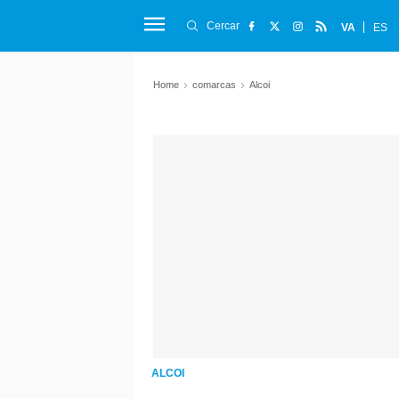
Cercar
VA
ES
Home
comarcas
Alcoi
ALCOI