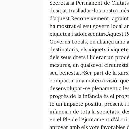
Secretaria Permanent de Ciutats 
desitjat traslladar-los nostra m
d'aquest Reconeixement, agraint 
ha mostrat el seu govern local a
xiquetes i adolescents».Aquest R
Governs Locals, en aliança amb a
destinataris, els xiquets i xiquet
dels seus drets i liderar un pro
mesures, en qualsevol circumstà
seu benestar.«Ser part de la xarx
compartir una mateixa visió: que
desenvolupar-se plenament a les 
progrés de la infància és el progr
té un impacte positiu, present i f
infància i de tota la societat», 
en el Ple de l'Ajuntament d'Alcoi
aprovar amb els vots favorables 