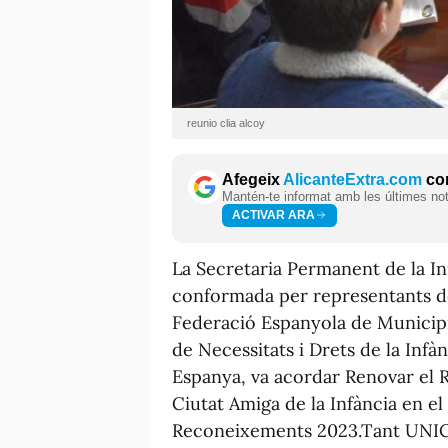
reunio clia alcoy
Afegeix
AlicanteExtra.com
com
Mantén-te informat amb les últimes notí
ACTIVAR ARA
La Secretaria Permanent de la Ini
conformada per representants del
Federació Espanyola de Municipis 
de Necessitats i Drets de la Infà
Espanya, va acordar Renovar el 
Ciutat Amiga de la Infància en e
Reconeixements 2023.Tant UNIC