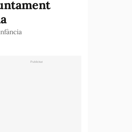
juntament
ia
infància