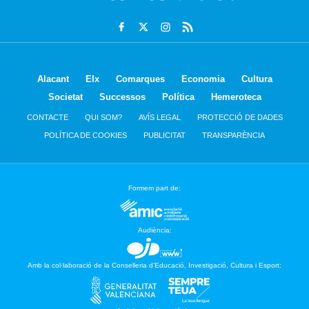
Alacant
Elx
Comarques
Economia
Cultura
Societat
Successos
Política
Hemeroteca
CONTACTE
QUI SOM?
AVÍS LEGAL
PROTECCIÓ DE DADES
POLÍTICA DE COOKIES
PUBLICITAT
TRANSPARÈNCIA
Formem part de:
Audiència:
Amb la col·laboració de la Conselleria d’Educació, Investigació, Cultura i Esport: