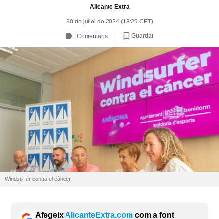
Alicante Extra
30 de juliol de 2024 (13:29 CET)
Guardar
Comentaris
Windsurfer contra el càncer
Afegeix
AlicanteExtra.com
com a font