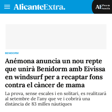
Fes-te
soci/a
Fes-te soci/a
Iniciar sessió
VA
ES
BENIDORM
Anémona anuncia un nou repte
que unirà Benidorm amb Eivissa
en windsurf per a recaptar fons
contra el càncer de mama
La prova, sense escales i en solitari, es realitzarà
al setembre de l'any que ve i cobrirà una
distància de 83 milles nàutiques