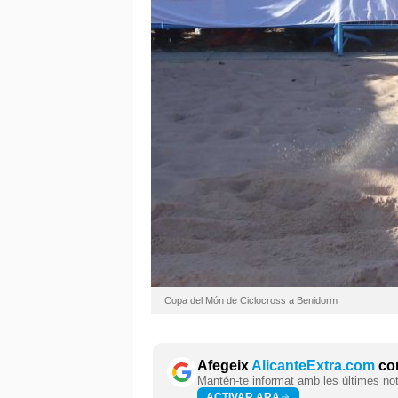
Copa del Món de Ciclocross a Benidorm
Afegeix
AlicanteExtra.com
com
Mantén-te informat amb les últimes notí
ACTIVAR ARA