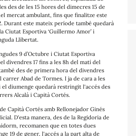
es des de les 15 hores del dimecres 15 de
el mercat ambulant, fins que finalitze este
2. Durant este mateix període també quedarà
 la Ciutat Esportiva ‘Guillermo Amor’ i
nguda Llibertat.
vingudes 9 d’Octubre i Ciutat Esportiva
l divendres 17 fins a les 8h del matí del
, també des de primera hora del divendres
l carrer Abad de Tormes. I ja de cara a les
i el diumenge quedarà restringit l'accés des
rrers Alcalá i Capità Cortés.
 de Capità Cortés amb Rellonejador Ginés
licial. D'esta manera, des de la Regidoria de
Benidorm, recomanen que en totes dues
e 19 de gener, l'accés a la part alta de