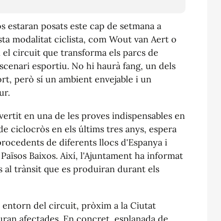
ròs estaran posats este cap de setmana a
sta modalitat ciclista, com Wout van Aert o
el circuit que transforma els parcs de
scenari esportiu. No hi haurà fang, un dels
rt, però sí un ambient envejable i un
ur.
ertit en una de les proves indispensables en
e ciclocròs en els últims tres anys, espera
procedents de diferents llocs d'Espanya i
Països Baixos. Així, l'Ajuntament ha informat
ns al trànsit que es produiran durant els
 entorn del circuit, pròxim a la Ciutat
uran afectades. En concret, esplanada de