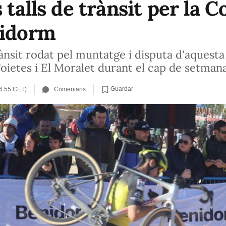
 talls de trànsit per la 
nidorm
rànsit rodat pel muntatge i disputa d'aquest
Foietes i El Moralet durant el cap de setman
Guardar
6:55 CET)
Comentaris