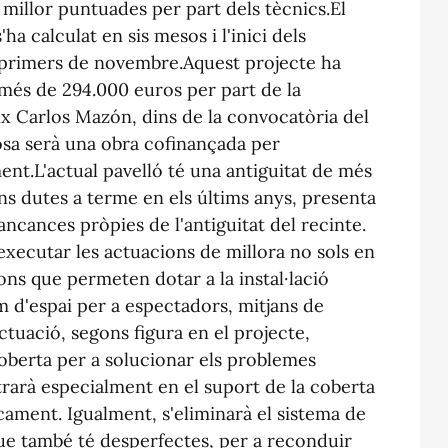
 millor puntuades per part dels tècnics.El
ha calculat en sis mesos i l'inici dels
o primers de novembre.Aquest projecte ha
més de 294.000 euros per part de la
ix Carlos Mazón, dins de la convocatòria del
cosa serà una obra cofinançada per
ment.L'actual pavelló té una antiguitat de més
ons dutes a terme en els últims anys, presenta
ncances pròpies de l'antiguitat del recinte.
executar les actuacions de millora no sols en
ions que permeten dotar a la instal·lació
om d'espai per a espectadors, mitjans de
ctuació, segons figura en el projecte,
coberta per a solucionar els problemes
trarà especialment en el suport de la coberta
ament. Igualment, s'eliminarà el sistema de
ue també té desperfectes, per a reconduir