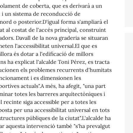
scolament de coberta, que es derivarà a un
l i un sistema de reconducció de
nord o posterior.D'igual forma s'ampliarà el
uat al costat de l'accés principal, construint
dors. Davall de la nova graderia se situaran
eten l'accessibilitat universal.El que es
ora és dotar a l'edificació de millors
ns ha explicat l'alcalde Toni Pérez, es tracta
lucionen els problemes recurrents d'humitats
ncionament i es dimensionen les
sportives actuals".A més, ha afegit, "una part
iminar totes les barreres arquitectòniques i
 recinte siga accessible per a totes les
posta per una accessibilitat universal en tots
aestructures públiques de la ciutat".L'alcalde ha
tar aquesta intervenció també "s'ha prevalgut