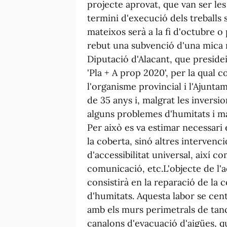
projecte aprovat, que van ser les
termini d'execució dels treballs s'
mateixos serà a la fi d'octubre 
rebut una subvenció d'una mica 
Diputació d'Alacant, que preside
'Pla + A prop 2020', per la qual 
l'organisme provincial i l'Ajunta
de 35 anys i, malgrat les inversi
alguns problemes d'humitats i ma
Per això es va estimar necessari 
la coberta, sinó altres intervenc
d'accessibilitat universal, així c
comunicació, etc.L'objecte de l'a
consistirà en la reparació de la 
d'humitats. Aquesta labor se cen
amb els murs perimetrals de tanc
canalons d'evacuació d'aigües, q