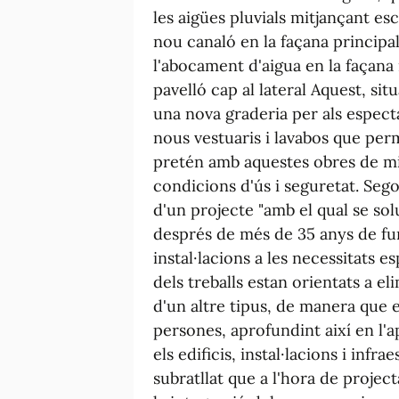
les aigües pluvials mitjançant e
nou canaló en la façana principa
l'abocament d'aigua en la façana 
pavelló cap al lateral Aquest, sit
una nova graderia per als especta
nous vestuaris i lavabos que perm
pretén amb aquestes obres de mill
condicions d'ús i seguretat. Sego
d'un projecte "amb el qual se so
després de més de 35 anys de fu
instal·lacions a les necessitats e
dels treballs estan orientats a el
d'un altre tipus, de manera que el
persones, aprofundint així en l'a
els edificis, instal·lacions i infr
subratllat que a l'hora de projec