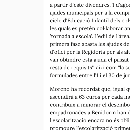
a partir d'este divendres, 1 d'ag
ajudes municipals per a la compr
cicle d'Educació Infantil dels co
les quals es pretén col·laborar a
'tornada a escola'. L'edil de l'àr
primera fase abasta les ajudes d
d'ofici per la Regidoria per als 
van obtindre esta ajuda el passa
resta de requisits", així com "la 
formulades entre l'1 i el 30 de jun
Moreno ha recordat que, igual que
ascendirà a 63 euros per cada me
contribuïx a minorar el desembor
empadronades a Benidorm han de r
l'escolarització encara no és obl
promoure l'escolarització primer