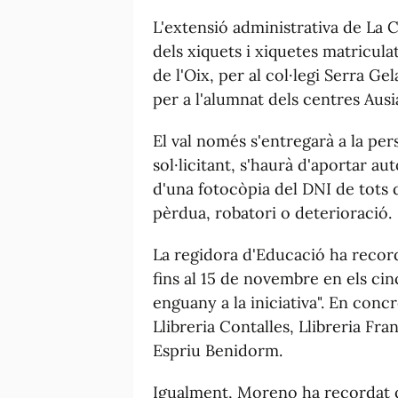
L'extensió administrativa de La Ca
dels xiquets i xiquetes matriculat
de l'Oix, per al col·legi Serra Ge
per a l'alumnat dels centres Aus
El val només s'entregarà a la per
sol·licitant, s'haurà d'aportar a
d'una fotocòpia del DNI de tots 
pèrdua, robatori o deterioració.
La regidora d'Educació ha recor
fins al 15 de novembre en els c
enguany a la iniciativa". En conc
Llibreria Contalles, Llibreria Fra
Espriu Benidorm.
Igualment, Moreno ha recordat q