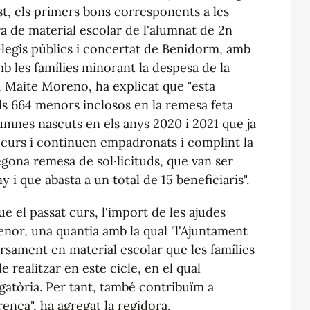
ost, els primers bons corresponents a les
a de material escolar de l'alumnat de 2n
l·legis públics i concertat de Benidorm, amb
mb les famílies minorant la despesa de la
ea, Maite Moreno, ha explicat que "esta
els 664 menors inclosos en la remesa feta
alumnes nascuts en els anys 2020 i 2021 que ja
t curs i continuen empadronats i complint la
segona remesa de sol·licituds, que van ser
y i que abasta a un total de 15 beneficiaris".
 el passat curs, l'import de les ajudes
nor, una quantia amb la qual "l'Ajuntament
sament en material escolar que les famílies
ealitzar en este cicle, en el qual
igatòria. Per tant, també contribuïm a
enca", ha agregat la regidora.