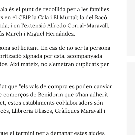
la és el punt de recollida per a les famílies
s en el CEIP la Cala i El Murtal; la del Racó
lada; i en l'extensió Alfredo Corral-Maravall,
iàs March i Miguel Hernández.
sona sol·licitant. En cas de no ser la persona
utorització signada per esta, acompanyada
dos. Així mateix, no s'emetran duplicats per
dat que "els vals de compra es poden canviar
inc comerços de Benidorm que s'han adherit
ret, estos establiments col·laboradors són
ncés, Llibreria Ulisses, Gràfiques Maravall i
ue el termini per a demanar estes ajudes