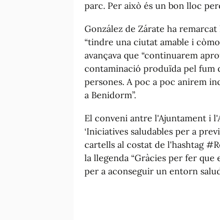
parc. Per això és un bon lloc pe
González de Zárate ha remarcat l
“tindre una ciutat amable i còmoda
avançava que “continuarem aprof
contaminació produïda pel fum del
persones. A poc a poc anirem in
a Benidorm”.
El conveni antre l'Ajuntament i
‘Iniciatives saludables per a prev
cartells al costat de l'hashtag #
la llegenda “Gràcies per fer que 
per a aconseguir un entorn salud