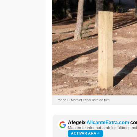
Par de El Moralet espai llibre de fum
Afegeix
AlicanteExtra.com
com
Mantén-te informat amb les últimes notí
ACTIVAR ARA