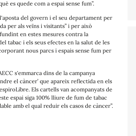
rquè es quede com a espai sense fum”.
'aposta del govern i el seu departament per
 per als veïns i visitants” i per això
undint en estes mesures contra la
 tabac i els seus efectes en la salut de les
corporant nous parcs i espais sense fum per
 l'AECC s'emmarca dins de la campanya
indre el càncer’ que apareix reflectida en els
RespiroLibre. Els cartells van acompanyats de
este espai siga 100% lliure de fum de tabac
able amb el qual reduir els casos de càncer”.