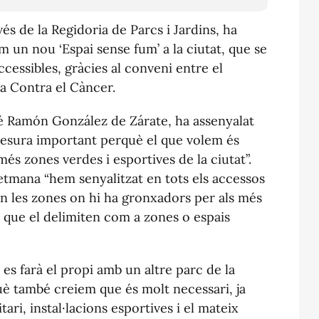
s de la Regidoria de Parcs i Jardins, ha
 un nou ‘Espai sense fum’ a la ciutat, que se
ccessibles, gràcies al conveni entre el
la Contra el Càncer.
osé Ramón González de Zárate, ha assenyalat
esura important perquè el que volem és
és zones verdes i esportives de la ciutat”.
 setmana “hem senyalitzat en tots els accessos
en les zones on hi ha gronxadors per als més
ls que el delimiten com a zones o espais
 es farà el propi amb un altre parc de la
què també creiem que és molt necessari, ja
tari, instal·lacions esportives i el mateix