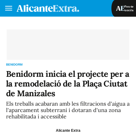
Fes-te
soci/a
Fes-te soci/a
Iniciar sessió
VA
ES
BENIDORM
Benidorm inicia el projecte per a
la remodelació de la Plaça Ciutat
de Manizales
Els treballs acabaran amb les filtracions d'aigua a
l'aparcament subterrani i dotaran d'una zona
rehabilitada i accessible
Alicante Extra