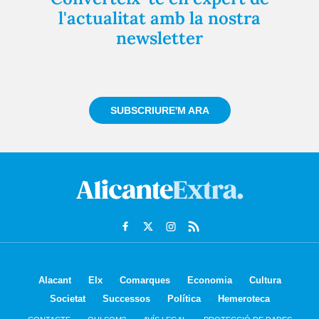
l'actualitat amb la nostra
newsletter
Registra't gratuïtament i et mantindrem informat
sempre de tot el que passa a prop teu
SUBSCRIURE'M ARA
Alacant
Elx
Comarques
Economia
Cultura
Societat
Successos
Política
Hemeroteca