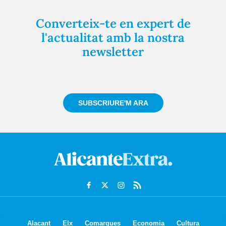
Converteix-te en expert de
l'actualitat amb la nostra
newsletter
Registra't gratuïtament i et mantindrem informat
sempre de tot el que passa a prop teu
SUBSCRIURE'M ARA
Alacant
Elx
Comarques
Economia
Cultura