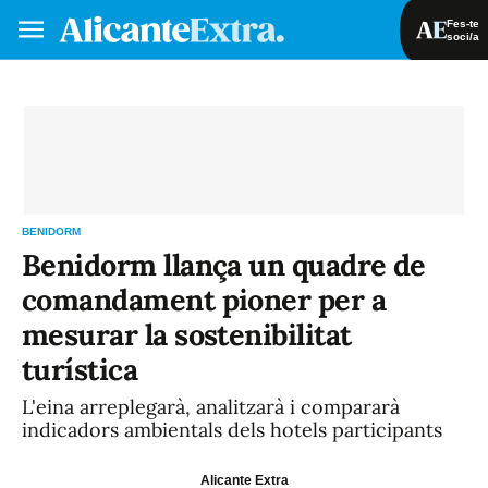
Fes-te
soci/a
Fes-te soci/a
Iniciar sessió
VA
ES
BENIDORM
Benidorm llança un quadre de
comandament pioner per a
mesurar la sostenibilitat
turística
L'eina arreplegarà, analitzarà i compararà
indicadors ambientals dels hotels participants
Alicante Extra