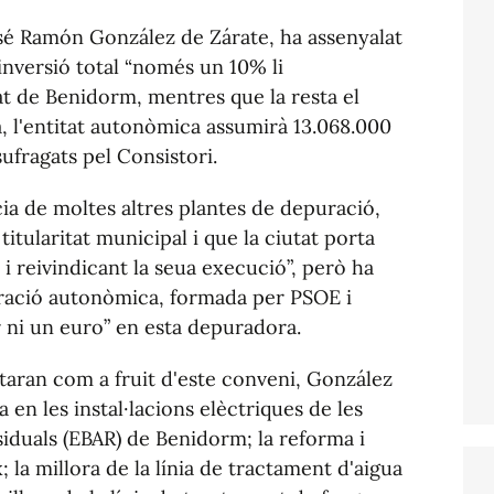
José Ramón González de Zárate, ha assenyalat
 inversió total “només un 10% li
t de Benidorm, mentres que la resta el
a, l'entitat autonòmica assumirà 13.068.000
sufragats pel Consistori.
cia de moltes altres plantes de depuració,
itularitat municipal i que la ciutat porta
i reivindicant la seua execució”, però ha
tració autonòmica, formada per PSOE i
 ni un euro” en esta depuradora.
taran com a fruit d'este conveni, González
en les instal·lacions elèctriques de les
iduals (EBAR) de Benidorm; la reforma i
 la millora de la línia de tractament d'aigua