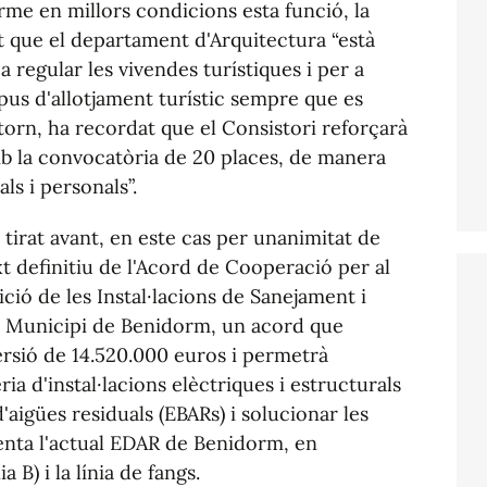
rme en millors condicions esta funció, la
 que el departament d'Arquitectura “està
 regular les vivendes turístiques i per a
pus d'allotjament turístic sempre que es
 torn, ha recordat que el Consistori reforçarà
 amb la convocatòria de 20 places, de manera
ls i personals”.
tirat avant, en este cas per unanimitat de
ext definitiu de l'Acord de Cooperació per al
ció de les Instal·lacions de Sanejament i
l Municipi de Benidorm, un acord que
ersió de 14.520.000 euros i permetrà
ia d'instal·lacions elèctriques i estructurals
aigües residuals (EBARs) i solucionar les
enta l'actual EDAR de Benidorm, en
a B) i la línia de fangs.