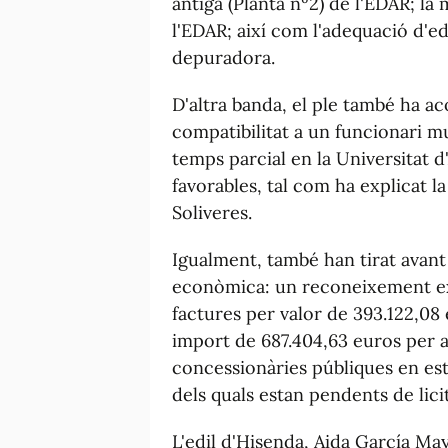
antiga (Planta nº2) de l'EDAR; la 
l'EDAR; així com l'adequació d'edi
depuradora.
D'altra banda, el ple també ha a
compatibilitat a un funcionari m
temps parcial en la Universitat 
favorables, tal com ha explicat 
Soliveres.
Igualment, també han tirat avant
econòmica: un reconeixement ext
factures per valor de 393.122,08 
import de 687.404,63 euros per a 
concessionàries públiques en es
dels quals estan pendents de licit
L'edil d'Hisenda, Aida García May