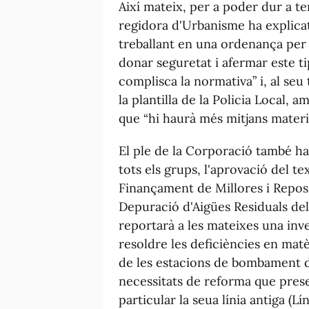
Així mateix, per a poder dur a te
regidora d'Urbanisme ha explicat
treballant en una ordenança per a
donar seguretat i afermar este ti
complisca la normativa” i, al seu
la plantilla de la Policia Local,
que “hi haurà més mitjans materia
El ple de la Corporació també ha 
tots els grups, l'aprovació del t
Finançament de Millores i Reposi
Depuració d'Aigües Residuals de
reportarà a les mateixes una inv
resoldre les deficiències en matèr
de les estacions de bombament d'
necessitats de reforma que pres
particular la seua línia antiga (Líni