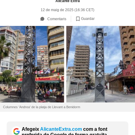
Alicante Extra
12 de maig de 2025 (16:36 CET)
Guardar
Comentaris
Columnes 'Andrea' de la platja de Llevant a Benidorm
Afegeix
AlicanteExtra.com
com a font
preferida de Google de forma gratuïta.