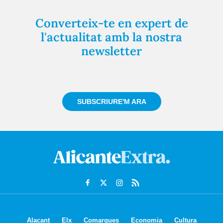
Converteix-te en expert de
l'actualitat amb la nostra
newsletter
Registra't gratuïtament i et mantindrem informat
sempre de tot el que passa a prop teu
SUBSCRIURE'M ARA
Alacant
Elx
Comarques
Economia
Cultura