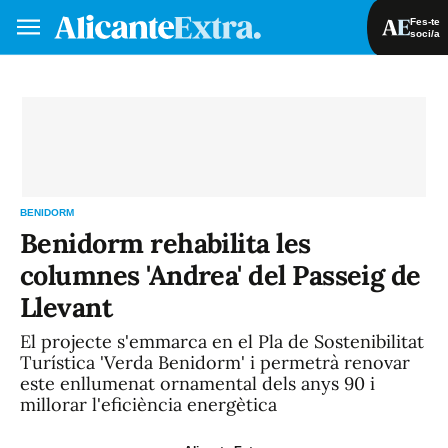
Fes-te
soci/a
Fes-te soci/a
Iniciar sessió
VA
ES
BENIDORM
Benidorm rehabilita les
columnes 'Andrea' del Passeig de
Llevant
El projecte s'emmarca en el Pla de Sostenibilitat
Turística 'Verda Benidorm' i permetrà renovar
este enllumenat ornamental dels anys 90 i
millorar l'eficiència energètica