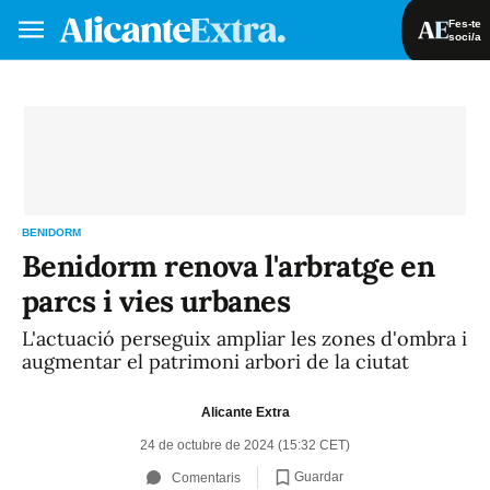
Fes-te
soci/a
Fes-te soci/a
Iniciar sessió
VA
ES
BENIDORM
Benidorm renova l'arbratge en
parcs i vies urbanes
L'actuació perseguix ampliar les zones d'ombra i
augmentar el patrimoni arbori de la ciutat
Alicante Extra
24 de octubre de 2024 (15:32 CET)
Guardar
Comentaris