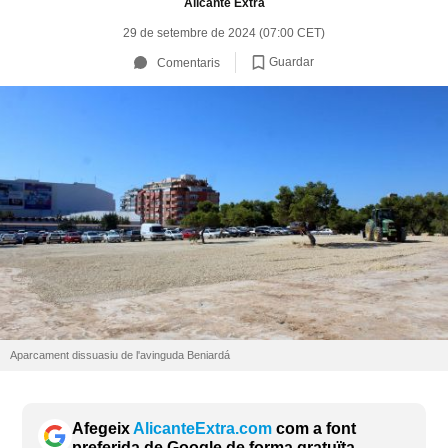
Alicante Extra
29 de setembre de 2024 (07:00 CET)
Guardar
Comentaris
Aparcament dissuasiu de l'avinguda Beniardá
Afegeix
AlicanteExtra.com
com a font
preferida de Google de forma gratuïta.