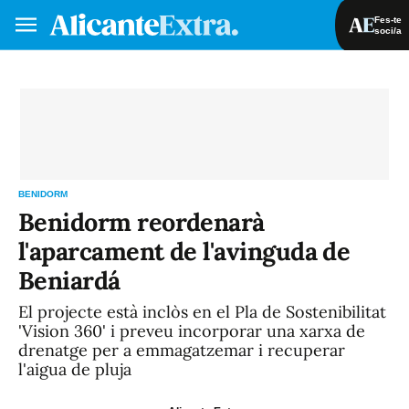
Fes-te
soci/a
Fes-te soci/a
Iniciar sessió
VA
ES
BENIDORM
Benidorm reordenarà
l'aparcament de l'avinguda de
Beniardá
El projecte està inclòs en el Pla de Sostenibilitat
'Vision 360' i preveu incorporar una xarxa de
drenatge per a emmagatzemar i recuperar
l'aigua de pluja