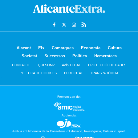
Alacant
Elx
Comarques
Economia
Cultura
Societat
Successos
Política
Hemeroteca
CONTACTE
QUI SOM?
AVÍS LEGAL
PROTECCIÓ DE DADES
POLÍTICA DE COOKIES
PUBLICITAT
TRANSPARÈNCIA
Formem part de:
Audiència:
Amb la col·laboració de la Conselleria d’Educació, Investigació, Cultura i Esport: