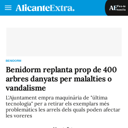
Fes-te
soci/a
Fes-te soci/a
Iniciar sessió
VA
ES
BENIDORM
Benidorm replanta prop de 400
arbres danyats per malalties o
vandalisme
L'Ajuntament empra maquinària de "última
tecnologia" per a retirar els exemplars més
problemàtics les arrels dels quals poden afectar
les voreres