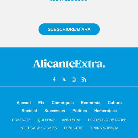
Registra't gratuïtament i et mantindrem informat
sempre de tot el que passa a prop teu
SUBSCRIURE'M ARA
Alacant
Elx
Comarques
Economia
Cultura
Societat
Successos
Política
Hemeroteca
CONTACTE
QUI SOM?
AVÍS LEGAL
PROTECCIÓ DE DADES
POLÍTICA DE COOKIES
PUBLICITAT
TRANSPARÈNCIA