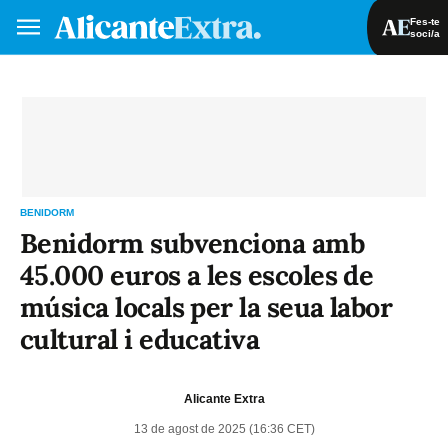
Fes-te
soci/a
Fes-te soci/a
Iniciar sessió
VA
ES
BENIDORM
Benidorm subvenciona amb
45.000 euros a les escoles de
música locals per la seua labor
cultural i educativa
Alicante Extra
13 de agost de 2025 (16:36 CET)