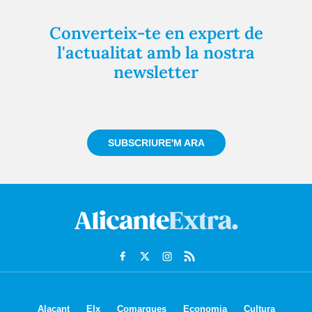
Converteix-te en expert de
l'actualitat amb la nostra
newsletter
Registra't gratuïtament i et mantindrem informat
sempre de tot el que passa a prop teu
SUBSCRIURE'M ARA
Alacant
Elx
Comarques
Economia
Cultura